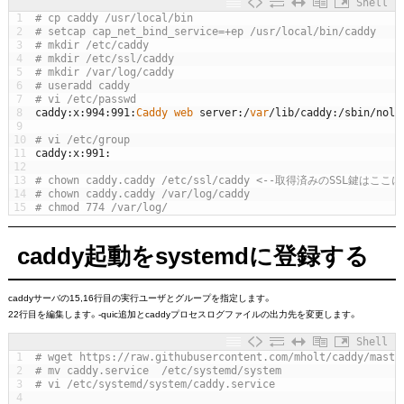
Shell
1
# cp caddy /usr/local/bin
2
# setcap cap_net_bind_service=+ep /usr/local/bin/caddy
3
# mkdir /etc/caddy
4
# mkdir /etc/ssl/caddy
5
# mkdir /var/log/caddy
6
# useradd caddy
7
# vi /etc/passwd
8
caddy
:
x
:
994
:
991
:
Caddy 
web 
server
:
/
var
/
lib
/
caddy
:
/
sbin
/
nolo
9
10
# vi /etc/group
11
caddy
:
x
:
991
:
12
13
# chown caddy.caddy /etc/ssl/caddy <--取得済みのSS
14
# chown caddy.caddy /var/log/caddy 
15
# chmod 774 /var/log/
caddy起動をsystemdに登録する
caddyサーバの15,16行目の実行ユーザとグループを指定します。
22行目を編集します。-quic追加とcaddyプロセスログファイルの出力先を変更します。
Shell
1
# wget https://raw.githubusercontent.com/mholt/caddy/maste
2
# mv caddy.service  /etc/systemd/system
3
# vi /etc/systemd/system/caddy.service
4