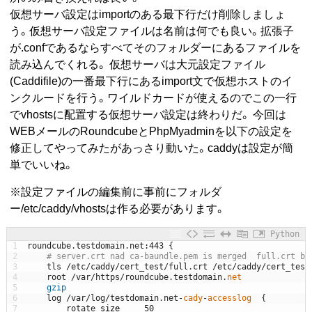
仮想サーバ設定はimportのある最下行だけ削除しましょ
う。仮想サーバ設定ファイルは名前は何でも良い。拡張子
が.confであるならすべてそのフォルダーにあるファイルを
読み込んでくれる。 仮想サーバは大元設定ファイル
(Caddifile)の一番最下行にあるimport文で仮想ホストのイ
ンクルードを行う。ワイルドカードが使えるのでこの一行
でvhostsに配置する仮想サーバ設定は終わりだ。 今回は
WEBメールのRoundcubeとPhpMyadminを以下の設定を
修正してやってみたがあっさり動いた。caddyは設定が簡
単でいいね。
※設定ファイルの編集前に事前にフォルダ
ー/etc/caddy/vhostsは作る必要があります。
Python
1
roundcube
.
testdomain
.
net
:
443
{
2
# server.crt nad ca-baundle.pem is merged  full.crt by
3
tls
/
etc
/
caddy
/
cert_test
/
full
.
crt
/
etc
/
caddy
/
cert_test
4
root
/
var
/
https
/
roundcube
.
testdomain
.
net
5
gzip
6
log
/
var
/
log
/
testdomain
.
net
-
cady
-
accesslog
{
7
rotate
_
size
50