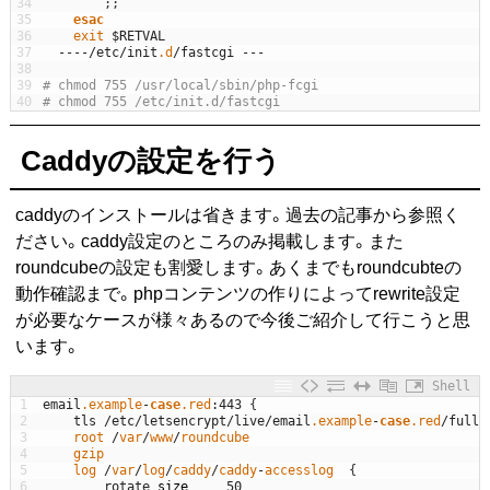
34
;
;
35
esac
36
exit
$RETVAL
37
--
--
/
etc
/
init
.d
/
fastcgi
--
-
38
39
# chmod 755 /usr/local/sbin/php-fcgi
40
# chmod 755 /etc/init.d/fastcgi
Caddyの設定を行う
caddyのインストールは省きます。過去の記事から参照く
ださい。caddy設定のところのみ掲載します。また
roundcubeの設定も割愛します。あくまでもroundcubteの
動作確認まで。phpコンテンツの作りによってrewrite設定
が必要なケースが様々あるので今後ご紹介して行こうと思
います。
Shell
1
email
.example
-
case
.red
:
443
{
2
tls
/
etc
/
letsencrypt
/
live
/
email
.example
-
case
.red
/
fullc
3
root
/
var
/
www
/
roundcube
4
gzip
5
log
/
var
/
log
/
caddy
/
caddy
-
accesslog
{
6
rotate
_
size
50