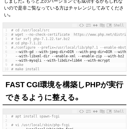
しました。もっと上のバージョンでも成功するかもしれな
いので是非ご覧なっている方はチャレンジしてみてくださ
い。
Shell
1
# cd /usr/local/src
2
# wget --no-check-certificate  https://www.php.net/distrib
3
# tar xvfj php-7.1.22.tar.bz2
4
# cd php-7.1.22
5
#./configure --prefix=/usr/local/lib/php7.1 --enable-mbstr
6
--
with
-
gd
--
with
-
jpeg
-
dir
=
DIR
--
with
-
png
-
dir
=
DIR
--
with
-
7
--
with
-
libxml
-
dir
--
enable
-
xml
--
enable
-
zip
--
with
-
bz2
-
8
--
with
-
mysqli
--
with
-
libdir
=
lib64
--
with
-
mcrypt
9
# make
10
# make install
FAST CGI環境を構築しPHPが実行
できるように整える。
Shell
1
# apt install spawn-fcgi
2
3
# vi /usr/local/sbin/php-fcgi