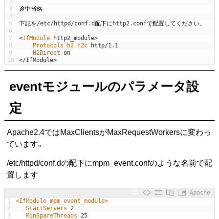
2
3
途中省略
4
5
下記を
/
etc
/
httpd
/
conf
.
d
配下に
http2
.
conf
で配置してください。
6
7
<
IfModule 
http2_module
>
8
Protocols 
h2 
h2c 
http
/
1.1
9
H2Direct 
on
10
<
/
IfModule
>
eventモジュールのパラメータ設
定
Apache2.4ではMaxClientsがMaxRequestWorkersに変わっ
ています。
/etc/httpd/conf.dの配下にmpm_event.confのような名前で配
置します
Apache
1
<
IfModule
mpm_event_module
>
2
   StartServers
2
3
   MinSpareThreads
25