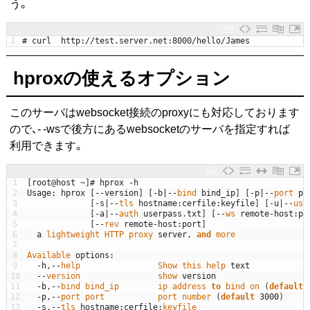
う。
1
# curl  http://test.server.net:8000/hello/James
hproxの使えるオプション
このサーバはwebsocket接続のproxyにも対応しております
ので、- -wsで後方にあるwebsocketのサーバを指定すれば
利用できます。
1
[
root
@
host
~
]
# hprox -h
2
Usage
:
hprox
[
--
version
]
[
-
b
|
--
bind 
bind_ip
]
[
-
p
|
--
port 
po
3
[
-
s
|
--
tls 
hostname
:
cerfile
:
keyfile
]
[
-
u
|
--
use
4
[
-
a
|
--
auth 
userpass
.
txt
]
[
--
ws 
remote
-
host
:
po
5
[
--
rev 
remote
-
host
:
port
]
6
a
lightweight 
HTTP 
proxy 
server
,
and
more
7
8
Available 
options
:
9
-
h
,
--
help                
Show 
this
help 
text
10
--
version                
show 
version
11
-
b
,
--
bind 
bind_ip        
ip 
address 
to
bind 
on
(
default
:
12
-
p
,
--
port 
port           
port 
number
(
default
3000
)
13
-
s
,
--
tls 
hostname
:
cerfile
:
keyfile