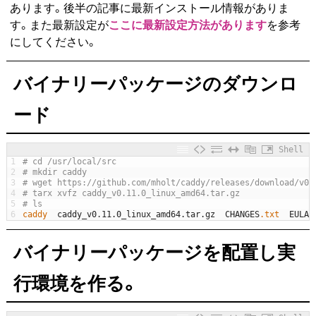
あります。後半の記事に最新インストール情報がありま
す。また最新設定が
ここに最新設定方法があります
を参考
にしてください。
バイナリーパッケージのダウンロ
ード
Shell
1
# cd /usr/local/src
2
# mkdir caddy
3
# wget https://github.com/mholt/caddy/releases/download/v0.
4
# tarx xvfz caddy_v0.11.0_linux_amd64.tar.gz
5
# ls 
6
caddy  
caddy_v0
.
11.0_linux_amd64.tar.gz
CHANGES
.txt
EULA
.
バイナリーパッケージを配置し実
行環境を作る。