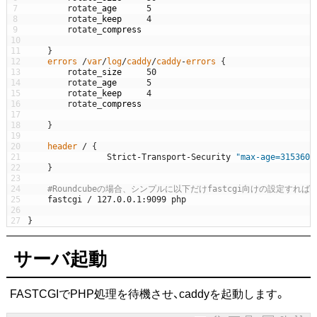
7
rotate
_
age
5
8
rotate
_
keep
4
9
rotate
_
compress
10
11
}
12
errors
/
var
/
log
/
caddy
/
caddy
-
errors
{
13
rotate
_
size
50
14
rotate
_
age
5
15
rotate
_
keep
4
16
rotate
_
compress
17
18
}
19
20
header
/
{
21
Strict
-
Transport
-
Security
"max-age=3153600
22
}
23
24
#Roundcubeの場合、シンプルに以下だけfastcgi向けの設定すれば問
25
fastcgi
/
127.0.0.1
:
9099
php
26
27
}
サーバ起動
FASTCGIでPHP処理を待機させ、caddyを起動します。