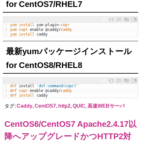
for CentOS7/RHEL7
1
yum 
install 
yum
-
plugin
-
copr
2
yum 
copr 
enable
@
caddy
/
caddy
3
yum 
install 
caddy
最新yumパッケージインストール
for CentOS8/RHEL8
1
dnf 
install
'dnf-command(copr)'
2
dnf 
copr 
enable
@
caddy
/
caddy
3
dnf 
install 
caddy
タグ:
Caddy
,
CentOS7
,
http2
,
QUIC
,
高速WEBサーバ
CentOS6/CentOS7 Apache2.4.17以
降へアップグレードかつHTTP2対