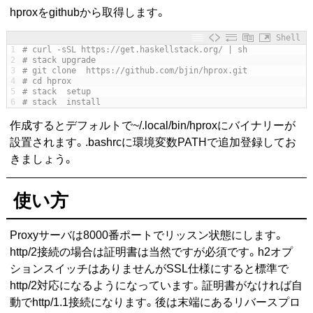
hproxをgithubから取得します。
Shell
1
# curl -sSL https://get.haskellstack.org/ | sh
2
# stack upgrade 
3
# git clone  https://github.com/bjin/hprox.git
4
# cd hprox 
5
# stack  setup
6
# stack  install
作成するとデフォルトで~/.local/bin/hproxにバイナリーが
設置されます。.bashrcに環境変数PATHで追加登録してお
きましょう。
使い方
Proxyサーバは8000番ポートでリッスン状態にします。
http/2接続の場合は証明書は当然ですが必須です。h2オプ
ションスイッチはありませんがSSL仕様にすると標準で
http/2対応になるようになっています。証明書がなければ自
動でhttp/1.1接続になります。後は末端にあるリバースプロ