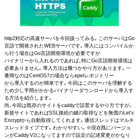
http2対応の高速サーバを今回扱ってみる。このサーバはGo
言語で開発されたWEBサーバです。導入にはコンパイルか
ら行う場合はGo言語開発環境が必要ですが
バイナリーから入れるのであれば、特にGo言語開発環境は
必要ありません。導入方法は幾つかやり方があります。一
番簡なのはCentOS7の場合ならepelレポジトリー
から導入するのが簡単です。今回はこのサーバを理解する
ため少し手間がかかるバイナリーダウンロードから導入す
る方法を紹介します。
尚、今回は既存のサイトをcaddyで設置するやり方ですが、
新規サイトであればSSL接続の鍵の取得などを無償のLet’s
Encryptから自動取得してくれます。通信スレッドはマルチ
スレッドタイプです。わかりやすい。※現在既にバージョ
ンがCaddy V2になってますので設定の記述変更がかなり