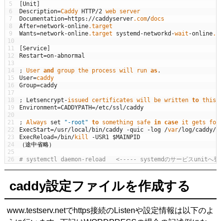
5
[
Unit
]
6
Description
=
Caddy 
HTTP
/
2
web 
server
7
Documentation
=
https
:
/
/
caddyserver
.com
/
docs
8
After
=
network
-
online
.target
9
Wants
=
network
-
online
.target
systemd
-
networkd
-
wait
-
online
.s
10
11
[
Service
]
12
Restart
=
on
-
abnormal
13
14
;
User 
and
group 
the 
process 
will 
run 
as
.
15
User
=
caddy
16
Group
=
caddy
17
18
;
Letsencrypt
-
issued 
certificates 
will 
be 
written 
to
this
19
Environment
=
CADDYPATH
=
/
etc
/
ssl
/
caddy
20
21
;
Always 
set
"-root"
to
something 
safe 
in
case
it 
gets 
for
22
ExecStart
=
/
usr
/
local
/
bin
/
caddy
-
quic
-
log
/
var
/
log
/
caddy
/
c
23
ExecReload
=
/
bin
/
kill
-
USR1
$MAINPID
24
（途中省略）
25
26
# systemctl daemon-reload   <----- systemdのサービスun
caddy設定ファイルを作成する
www.testserv.netでhttps接続のListenや設定情報は以下のよ