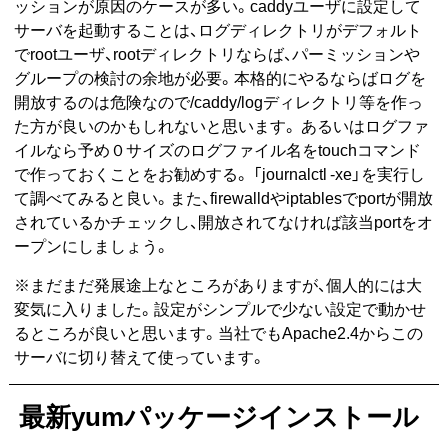
ッションが原因のケースが多い。caddyユーザに設定して
サーバを起動することは、ログディレクトリがデフォルト
でrootユーザ、rootディレクトリならば、パーミッションや
グループの検討の余地が必要。本格的にやるならばログを
開放するのは危険なので/caddy/logディレクトリ等を作っ
た方が良いのかもしれないと思います。 あるいはログファ
イルなら予め０サイズのログファイル名をtouchコマンド
で作っておくことをお勧めする。 「journalctl -xe」を実行し
て調べてみると良い。また、firewalldやiptablesでportが開放
されているかチェックし、開放されてなければ該当portをオ
ープンにしましょう。
※まだまだ発展途上なところがありますが、個人的には大
変気に入りました。設定がシンプルで少ない設定で動かせ
るところが良いと思います。当社でもApache2.4からこの
サーバに切り替えて使っています。
最新yumパッケージインストール