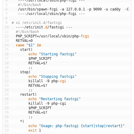
4
--
--
/
usr
/
local
/
sbin
/
php
-
fcgi
--
-
5
#!/bin/bash
6
/
usr
/
bin
/
spawn
-
fcgi
-
a
127.0.0.1
-
p
9099
-
u
caddy
-
C
4
7
--
--
/
usr
/
local
/
sbin
/
php
-
fcgi
--
-
8
9
# vi /etc/init.d/fastcgi
10
--
--
/
etc
/
init
.d
/
fastcgi
--
-
11
#!/bin/bash
12
PHP_SCRIPT
=
/
usr
/
local
/
sbin
/
php
-
fcgi
13
RETVAL
=
0
14
case
"$1"
in
15
start
)
16
echo
"Starting fastcgi"
17
$PHP_SCRIPT
18
RETVAL
=
$
?
19
;
;
20
stop
)
21
echo
"Stopping fastcgi"
22
killall
-
9
php
-
cgi
23
RETVAL
=
$
?
24
;
;
25
restart
)
26
echo
"Restarting fastcgi"
27
killall
-
9
php
-
cgi
28
$PHP_SCRIPT
29
RETVAL
=
$
?
30
;
;
31
*
)
32
echo
"Usage: php-fastcgi {start|stop|restart}"
33
exit
1