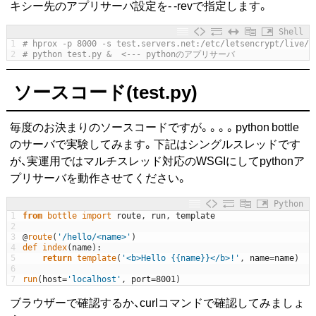
キシー先のアプリサーバ設定を- -revで指定します。
Shell
1
# hprox -p 8000 -s test.servers.net:/etc/letsencrypt/live/t
2
# python test.py &  <--- pythonのアプリサーバ
ソースコード(test.py)
毎度のお決まりのソースコードですが。。。。python bottle
のサーバで実験してみます。下記はシングルスレッドです
が、実運用ではマルチスレッド対応のWSGIにしてpythonア
プリサーバを動作させてください。
Python
1
from
bottle 
import
route
,
run
,
template
2
3
@
route
(
'/hello/<name>'
)
4
def
index
(
name
)
:
5
return
template
(
'<b>Hello {{name}}</b>!'
,
name
=
name
)
6
7
run
(
host
=
'localhost'
,
port
=
8001
)
ブラウザーで確認するか、curlコマンドで確認してみましょ