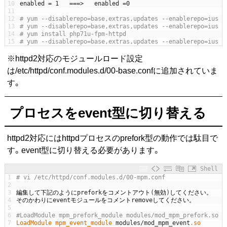
10
enabled
=
1
===
>
enabled
=
0
11
12
# yum --disablerepo=base,extras,updates --enablerepo=ius i
13
# yum --disablerepo=base,extras,updates --enablerepo=ius i
14
# yum install php71u-fpm-httpd
15
# yum --disablerepo=base,extras,updates --enablerepo=ius p
※httpd2対応のモジュールロード設定
は/etc/httpd/conf.modules.d/00-base.confに追加されていま
す。
プロセスをevent型に切り替える
httpd2対応にはhttpdプロセスのprefork型の動作では駄目で
す。event型に切り替える必要があります。
Shell
1
# vi /etc/httpd/conf.modules.d/00-mpm.conf
2
3
編集して下記のように
prefork
をコメントアウト
(
無効
)
してください。
4
そのかわりに
event
モジュールをコメント
remove
してください。
5
6
#LoadModule mpm_prefork_module modules/mod_mpm_prefork.so
7
LoadModule 
mpm_event_module 
modules
/
mod_mpm_event
.so