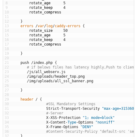
8
rotate
_
age
5
9
rotate
_
keep
4
10
rotate
_
compress
11
12
}
13
errors
/
var
/
log
/
caddy
-
errors
{
14
rotate
_
size
50
15
rotate
_
age
5
16
rotate
_
keep
4
17
rotate
_
compress
18
19
}
20
21
push
/
index
.
php
{
22
# if belows files has latency highly,Push to client
23
/
js
/
all_webserv
.
js
24
/
img
/
uploads
/
header_top
.
png
25
/
img
/
uploads
/
all_ssl_banner
.
png
26
27
}
28
29
header
/
{
30
#SSL Mandatory Settings
31
Strict
-
Transport
-
Security
"max-age=3153600
32
#-Server
33
X
-
XSS
-
Protection
"1; mode=block"
34
X
-
Content
-
Type
-
Options
"nosniff"
35
X
-
Frame
-
Options
"DENY"
36
#Content-Security-Policy "default-src 'sel
37
}