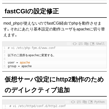
fastCGIの設定修正
mod_phpが使えないのでfastCGI経由でphpを動作させま
す。それにあたり基本設定の動作ユーザをapacheに切り替
えます。
Shell
1
# vi /etc/php-fpm.d/www.conf
2
3
以下の二箇所を
apache
に変更する。
4
5
user
=
apache
6
group
=
apache
仮想サーバ設定にhttp2動作のため
のデイレクティブ追加
Python
1
# vi /etc/httpd/conf.d/http2.conf