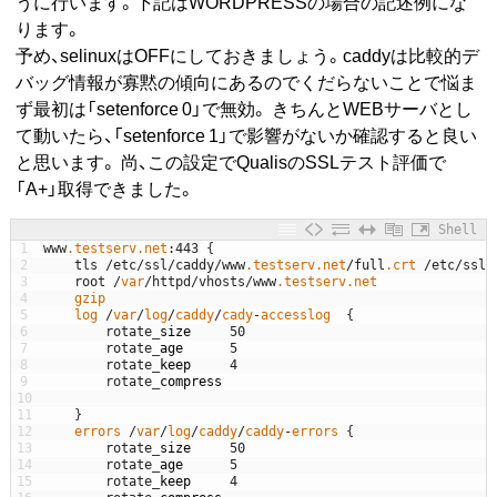
うに行います。下記はWORDPRESSの場合の記述例にな
ります。
予め、selinuxはOFFにしておきましょう。caddyは比較的デ
バッグ情報が寡黙の傾向にあるのでくだらないことで悩ま
ず最初は「setenforce 0」で無効。 きちんとWEBサーバとし
て動いたら、「setenforce 1」で影響がないか確認すると良い
と思います。 尚、この設定でQualisのSSLテスト評価で
「A+」取得できました。
Shell
1
www
.testserv
.net
:
443
{
2
tls
/
etc
/
ssl
/
caddy
/
www
.testserv
.net
/
full
.crt
/
etc
/
ssl
/
3
root
/
var
/
httpd
/
vhosts
/
www
.testserv
.net
4
gzip
5
log
/
var
/
log
/
caddy
/
cady
-
accesslog
{
6
rotate
_
size
50
7
rotate
_
age
5
8
rotate
_
keep
4
9
rotate
_
compress
10
11
}
12
errors
/
var
/
log
/
caddy
/
caddy
-
errors
{
13
rotate
_
size
50
14
rotate
_
age
5
15
rotate
_
keep
4