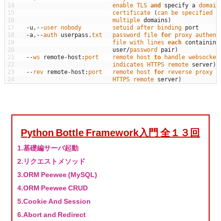
14
enable 
TLS 
and
specify
a
domain
15
certificate
(
can 
be 
specified 
m
16
multiple 
domains
)
17
-
u
,
--
user 
nobody         
setuid 
after 
binding 
port
18
-
a
,
--
auth 
userpass
.
txt   
password 
file 
for
proxy 
authent
19
file 
with 
lines 
each
containing
20
user
/
password 
pair
)
21
--
ws 
remote
-
host
:
port    
remote 
host 
to
handle 
websocket
22
indicates 
HTTPS 
remote 
server
)
23
--
rev 
remote
-
host
:
port   
remote 
host 
for
reverse 
proxy
(
24
HTTPS 
remote 
server
)
Python Bottle Framework入門 全１３回
1.基礎編サーバ起動
2.リクエストメソッド
3.ORM Peewee (MySQL)
4.ORM Peewee CRUD
5.Cookie And Session
6.Abort and Redirect