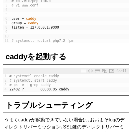
2
# cd /etc/php-fpm.d
3
# vi www.conf
4
5
6
user
=
caddy
7
group
=
caddy
8
listen
=
127.0.0.1
:
9000
9
10
11
# systemctl restart php7.2-fpm
caddyを起動する
Shell
1
# systemctl enable caddy
2
# systemctl start caddy
3
# ps -e | grep caddy
4
22402
?
00
:
00
:
05
caddy
トラブルシューティング
うまくcaddyが起動できていない場合は、おおよそlogのデ
ィレクトリパーミッション、SSL鍵のディレクトリパーミ