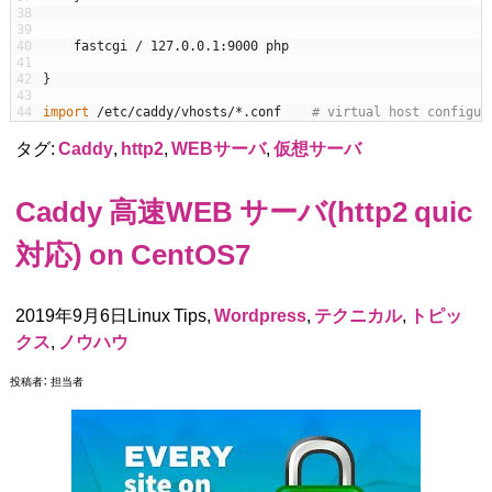
38
39
40
fastcgi
/
127.0.0.1
:
9000
php
41
42
}
43
44
import
/
etc
/
caddy
/
vhosts
/
*
.
conf
# virtual host configur
タグ:
Caddy
,
http2
,
WEBサーバ
,
仮想サーバ
Caddy 高速WEB サーバ(http2 quic
対応) on CentOS7
2019年9月6日Linux Tips,
Wordpress
,
テクニカル
,
トピッ
クス
,
ノウハウ
投稿者：
担当者