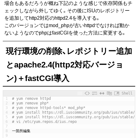
場合もあるだろうが概ね下記のような感じで依存関係もチ
ェックしながら外してゆく。その後にISUのレポジトリー
を追加してhttp2対応のhttpd2.4を導入する。
このバージョンではmod_phpが古いhttpdでなければ動か
ないようなのでphpはfastCGIを使った方法に変更する。
現行環境の削除、レポジトリー追加
とapache2.4(http2対応バージョ
ン)＋fastCGI導入
Shell
1
# yum remove httpd
2
# yum remove php*
3
# yum remove httpd-tools* mod_php*
4
# yum install https://dl.iuscommunity.org/pub/ius/stable/
5
# yum install https://dl.iuscommunity.org/pub/ius/stable/
6
# vi /etc/yum.repos.d/ius.repo
7
8
一箇所編集
9