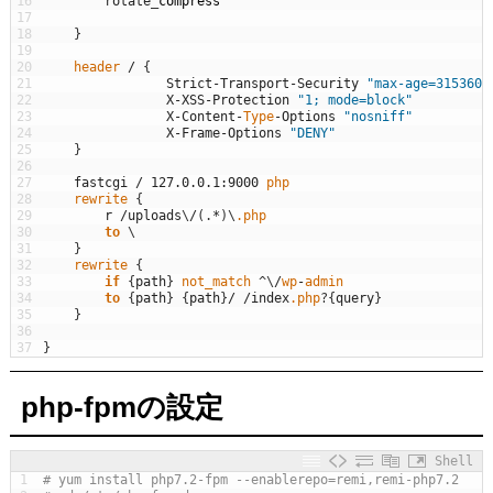
16
rotate
_
compress
17
18
}
19
20
header
/
{
21
Strict
-
Transport
-
Security
"max-age=3153600
22
X
-
XSS
-
Protection
"1; mode=block"
23
X
-
Content
-
Type
-
Options
"nosniff"
24
X
-
Frame
-
Options
"DENY"
25
}
26
27
fastcgi
/
127.0.0.1
:
9000
php
28
rewrite
{
29
r
/
uploads
\
/
(
.
*
)
\
.php
30
to
\
31
}
32
rewrite
{
33
if
{
path
}
not_match
^
\
/
wp
-
admin
34
to
{
path
}
{
path
}
/
/
index
.php
?
{
query
}
35
}
36
37
}
php-fpmの設定
Shell
1
# yum install php7.2-fpm --enablerepo=remi,remi-php7.2