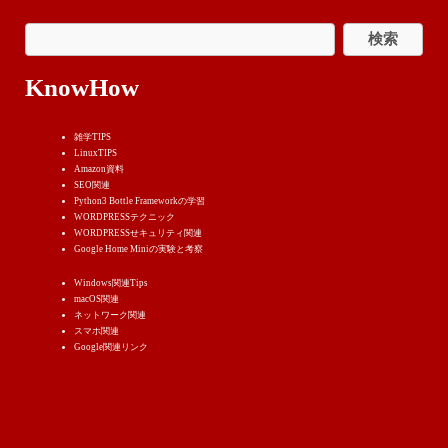
KnowHow
雑学TIPS
LinuxTIPS
Amazon資料
SEO関連
Python3 Bottle Frameworkの学習
WORDPRESSテクニック
WORDPRESSせキュリティ関連
Google Home Miniの実験と考察
Windows関連Tips
macOS関連
ネットワーク関連
スマホ関連
Google関連リンク