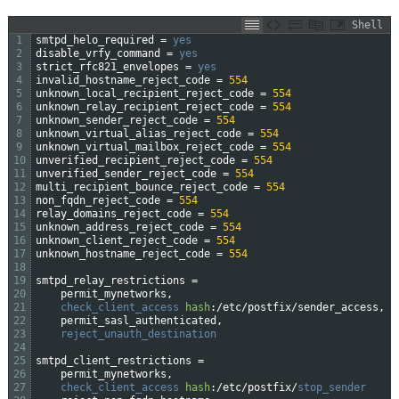
Shell
1
smtpd_helo_required
=
yes
2
disable_vrfy_command
=
yes
3
strict_rfc821_envelopes
=
yes
4
invalid_hostname_reject_code
=
554
5
unknown_local_recipient_reject_code
=
554
6
unknown_relay_recipient_reject_code
=
554
7
unknown_sender_reject_code
=
554
8
unknown_virtual_alias_reject_code
=
554
9
unknown_virtual_mailbox_reject_code
=
554
10
unverified_recipient_reject_code
=
554
11
unverified_sender_reject_code
=
554
12
multi_recipient_bounce_reject_code
=
554
13
non_fqdn_reject_code
=
554
14
relay_domains_reject_code
=
554
15
unknown_address_reject_code
=
554
16
unknown_client_reject_code
=
554
17
unknown_hostname_reject_code
=
554
18
19
smtpd_relay_restrictions
=
20
permit_mynetworks
,
21
check_client_access 
hash
:
/
etc
/
postfix
/
sender_access
,
22
permit_sasl_authenticated
,
23
reject_unauth_destination
24
25
smtpd_client_restrictions
=
26
permit_mynetworks
,
27
check_client_access 
hash
:
/
etc
/
postfix
/
stop_sender