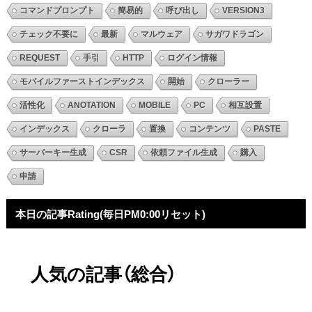
コマンドプロンプト
簡易的
呼び出し
VERSION3
チェック不要に
最新
マルウェア
サガワドラゴン
REQUEST
手引
HTTP
ログイン情報
モバイルファーストインデックス
開始
クローラー
活性化
ANOTATION
MOBILE
PC
相互設置
インデックス
クローラ
置換
コンテンツ
PASTE
サーバーキー生成
CSR
依頼ファイル生成
購入
申請
本日の記事Rating(毎日PM0:00リセット)
人気の記事（総合）