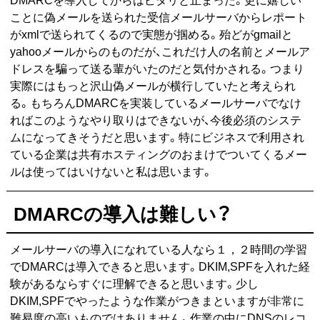
ことに偽メールを送られた受信メールサーバからレポート
がxmlで送られてくるので実態が掴める。殆どがgmailと
yahooメールからのものだが、これだけ人の名前とメールア
ドレスを騙って送る輩がいたのだと気付かされる。つまり
実際にはもっと沢山偽メールが横行していたと考えられ
る。もちろんDMARCを実装しているメールサーバでなけ
ればこのようなやり取りはできないが、今後必須のシステ
ムになってきそうだと思います。特にビジネスで利用され
ている企業は共有ホスティングのおまけでついてくるメー
ルは使ってはいけないと私は思います。
DMARCの導入は難しい？
メールサーバの導入になれている人なら１，２時間の学習
でDMARCは導入できると思います。DKIM,SPFを入れた経
験があるならすぐに理解できると思います。少し
DKIM,SPFでやったような作業がつきまといますが非常に
難易度の高いものではありません。作業の中にDNSのレコ