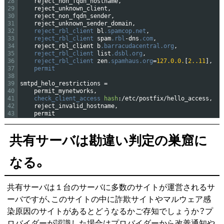
28
reject_non_fqdn_hostname
,
29
reject_unknown_client
,
30
reject_non_fqdn_sender
,
31
reject_unknown_sender_domain
,
32
reject_rbl_client 
bl
.spamcop
.net
,
33
reject_rbl_client 
spam
.rbl
-
dns
.com
,
34
reject_rbl
_
client
b
.barracudacentral
.org
,
35
reject_rbl_client 
list
.dsbl
.org
,
36
reject_rbl_client 
zen
.spamhaus
.org
=
127.0.0.
[
2..11
]
,
37
permit
38
39
smtpd_helo_restrictions
=
40
permit_mynetworks
,
41
check_client_access 
hash
:
/
etc
/
postfix
/
hello_access
,
42
reject_invalid_hostname
,
43
permit
共有サーバは勘違い判定の巣窟に
なる。
共有サーバは１台のサーバに多数のサイトが運営されるサ
ーバですが、このサイトの中に詐欺サイトやマルウェア感
染原因のサイトがあるとどうなるかご存知でしょうか？プ
ロバイダーが認識した場合はプロバイダーから改善通知や