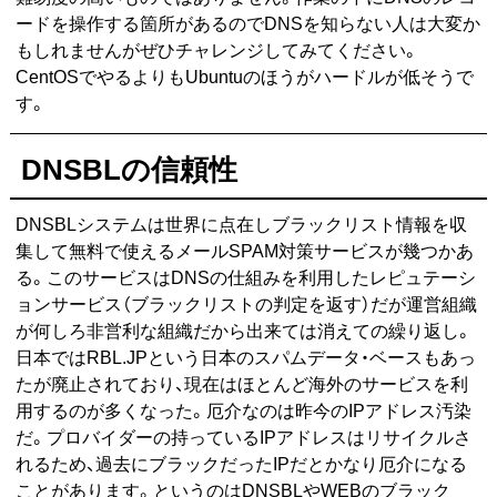
ードを操作する箇所があるのでDNSを知らない人は大変か
もしれませんがぜひチャレンジしてみてください。
CentOSでやるよりもUbuntuのほうがハードルが低そうで
す。
DNSBLの信頼性
DNSBLシステムは世界に点在しブラックリスト情報を収
集して無料で使えるメールSPAM対策サービスが幾つかあ
る。このサービスはDNSの仕組みを利用したレピュテーシ
ョンサービス（ブラックリストの判定を返す）だが運営組織
が何しろ非営利な組織だから出来ては消えての繰り返し。
日本ではRBL.JPという日本のスパムデータ・ベースもあっ
たが廃止されており、現在はほとんど海外のサービスを利
用するのが多くなった。厄介なのは昨今のIPアドレス汚染
だ。プロバイダーの持っているIPアドレスはリサイクルさ
れるため、過去にブラックだったIPだとかなり厄介になる
ことがあります。というのはDNSBLやWEBのブラック