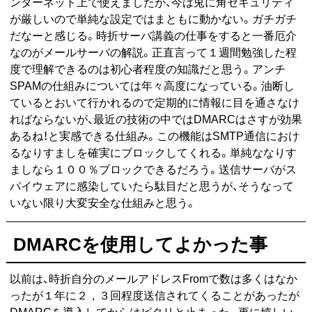
ンターネット上で使えましたが、今は兎に角セキュリティ
が厳しいので単純な設定ではまともに動かない。ガチガチ
だなーと感じる。時折サーバ講義の仕事をすると一番厄介
なのがメールサーバの解説。正直言って１週間勉強した程
度で理解できるのは初心者程度の知識だと思う。アンチ
SPAMの仕組みについては年々高度になっている。油断し
ているとおいて行かれるので定期的に情報に目を通さなけ
ればならないが、最近の技術の中ではDMARCはさすが効果
あるね！と実感できる仕組み。この機能はSMTP通信におけ
るなりすましを確実にブロックしてくれる。単純ななりす
ましなら１００％ブロックできるだろう。送信サーバがス
パイウェアに感染していたら駄目だと思うが、そうなって
いない限り大変安全な仕組みと思う。
DMARCを使用してよかった事
以前は、時折自分のメールアドレスFromで数は多くはなか
ったが１年に２，３回程度送信されてくることがあったが
DMARCを導入してからはピタリと止まった。更に嬉しい