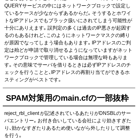
QUERYサービスの中にはネットワークブロックで設定し
ているケースが少なからずあるからだ。そうするとホワイ
トなIPアドレスでもブラック扱いにされてしまう可能性が
十分にありえます。誤判定の多くは過去のIP悪さが起因す
るのもあるけれど、このようにネットワークマスクの縛り
が原因でなってしまう場合もあります。IPアドレスのご判
定は殆どが申請で取り消せるようになっていますがネット
ワークブロックで管理している場合は無理な時もありま
す。その意味でサーバを借りるときは必ずIPアドレスのチ
ェックを行うことと、IPアドレスの再割り当てができるホ
スティングがベストです。
SPAM対策用のmain.cfの一部抜粋
reject_rbl_client が記述されているあたりがDNSBLのサー
バエントリー。お付き合いしている会社により効きすぎた
り、効かなすぎたりあるため使いながら外したりして調整
を行う。