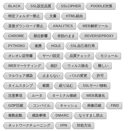
BLACK
SSL設定品質
SSLCIPHER
POODLE対策
特定フォルダー禁止
文書
HTML経由
直接ダウンロード禁止
ANALYTICS
WEB解析ツール
CHROME
順位影響
有効のまま
REVERSEPROXY
PYTHON3
連携
HOLE
SSL自己発行局
オレオレ証明書
サーバ設定
品質チェック
モジュール
WEBマーケティング
統計
ウィルス除去
難しい
マルウェア感染
止まらない
パスの変更
許可
タイムスタンプ
範囲
絞り込む
SSLサーバ移転
注意事項
ルータ
ターミナル接続
WEB高速化
GZIP圧縮
コンパイル
キャッシュ
画像圧縮
FIND
複数起動
感染事情
DMARC
なりすまし防止
ネットワークチューニング
VPN
対処方法