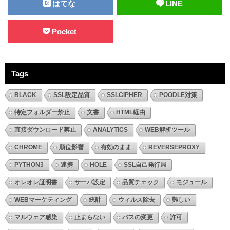
はてな
LINE
Pocket
Tags
BLACK
SSL設定品質
SSLCIPHER
POODLE対策
特定フォルダー禁止
文書
HTML経由
直接ダウンロード禁止
ANALYTICS
WEB解析ツール
CHROME
順位影響
有効のまま
REVERSEPROXY
PYTHON3
連携
HOLE
SSL自己発行局
オレオレ証明書
サーバ設定
品質チェック
モジュール
WEBマーケティング
統計
ウィルス除去
難しい
マルウェア感染
止まらない
パスの変更
許可