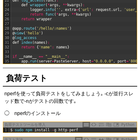
22
def
log_access
(
func
)
:
23
def
wrapper
(
*
args
,
*
*
kwargs
)
:
24
logger
.
info
(
''
,
extra
=
{
'url'
:
request
.
url
,
'user_a
25
return
func
(
*
args
,
*
*
kwargs
)
26
return
wrapper
27
28
@
app
.
route
(
'/hello/:names'
)
29
@
view
(
'hello'
)
30
@
log_access
31
def
index
(
names
)
:
32
return
{
'name'
:
names
}
33
34
if
__name__
==
"__main__"
:
35
app
.
run
(
server
=
PasteServer
,
host
=
"0.0.0.0"
,
port
=
'8000
負荷テスト
nperfを使って負荷テストをしてみましょう。-cが並行スレ
ッド数で-nがテストの回数です。
◯ nperfのインストール
負荷テストツールを導入
Python
1
$
sudo 
npm 
install
-
g
http
-
perf
テスト方法
Python