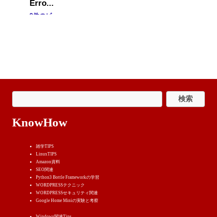
Erro...
9件のビュー
KnowHow
雑学TIPS
LinuxTIPS
Amazon資料
SEO関連
Python3 Bottle Frameworkの学習
WORDPRESSテクニック
WORDPRESSせキュリティ関連
Google Home Miniの実験と考察
Windows関連Tips