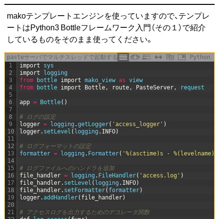
makoテンプレートエンジンを使っていますので、テンプレ
ートはPython3 Bottleフレームワーク入門（その１）で紹介
しているものをそのまま使ってください。
pasteサーバでマルチスレッドで起動するプログラム
Python
1
import
sys
2
import
logging
3
from
bottle 
import
mako_view 
as
view
4
from
bottle 
import
Bottle
,
route
,
PasteServer
,
request
5
6
app
=
Bottle
(
)
7
8
# ログの設定
9
logger
=
logging
.
getLogger
(
'access_logger'
)
10
logger
.
setLevel
(
logging
.
INFO
)
11
12
# ログフォーマットの設定
13
formatter
=
logging
.
Formatter
(
'%(asctime)s - %(levelname)s
14
15
# ログファイルへのハンドラを追加
16
file_handler
=
logging
.
FileHandler
(
'access.log'
)
17
file_handler
.
setLevel
(
logging
.
INFO
)
18
file_handler
.
setFormatter
(
formatter
)
19
logger
.
addHandler
(
file_handler
)
20
21
# アクセスログを出力するためのデコレータ関数