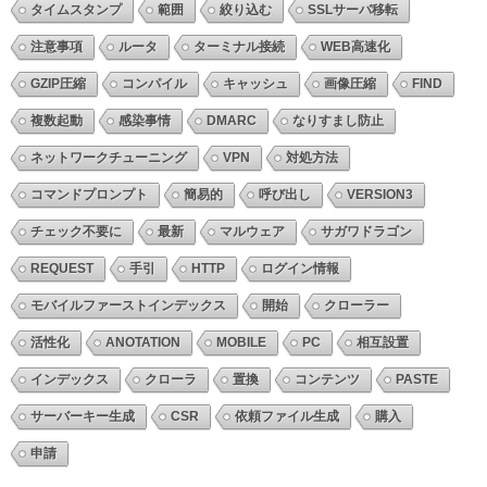
タイムスタンプ
範囲
絞り込む
SSLサーバ移転
注意事項
ルータ
ターミナル接続
WEB高速化
GZIP圧縮
コンパイル
キャッシュ
画像圧縮
FIND
複数起動
感染事情
DMARC
なりすまし防止
ネットワークチューニング
VPN
対処方法
コマンドプロンプト
簡易的
呼び出し
VERSION3
チェック不要に
最新
マルウェア
サガワドラゴン
REQUEST
手引
HTTP
ログイン情報
モバイルファーストインデックス
開始
クローラー
活性化
ANOTATION
MOBILE
PC
相互設置
インデックス
クローラ
置換
コンテンツ
PASTE
サーバーキー生成
CSR
依頼ファイル生成
購入
申請