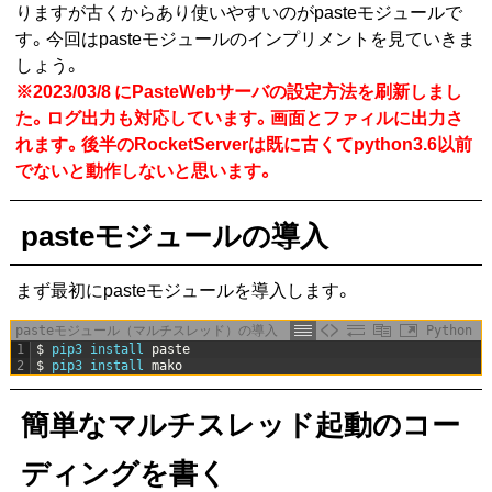
りますが古くからあり使いやすいのがpasteモジュールで
す。今回はpasteモジュールのインプリメントを見ていきま
しょう。
※2023/03/8 にPasteWebサーバの設定方法を刷新しまし
た。ログ出力も対応しています。画面とファィルに出力さ
れます。後半のRocketServerは既に古くてpython3.6以前
でないと動作しないと思います。
pasteモジュールの導入
まず最初にpasteモジュールを導入します。
pasteモジュール（マルチスレッド）の導入
Python
1
$
pip3 
install 
paste
2
$
pip3 
install 
mako
簡単なマルチスレッド起動のコー
ディングを書く