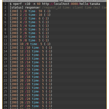
1
$
nperf
-
c10
-
n
60
http
:
/
/
localhost
:
8080
/
hello
/
tanaka
2
[
status
]
response
# /request_id time: client time (ms) (ser
3
[
200
]
1
/
0
time
:
59
(
-
1
)
4
[
200
]
2
/
1
time
:
10
(
-
1
)
5
[
200
]
3
/
2
time
:
6
(
-
1
)
6
[
200
]
4
/
3
time
:
5
(
-
1
)
7
[
200
]
5
/
4
time
:
5
(
-
1
)
8
[
200
]
6
/
5
time
:
5
(
-
1
)
9
[
200
]
7
/
6
time
:
5
(
-
1
)
10
[
200
]
8
/
7
time
:
5
(
-
1
)
11
[
200
]
9
/
8
time
:
5
(
-
1
)
12
[
200
]
10
/
9
time
:
5
(
-
1
)
13
[
200
]
11
/
10
time
:
5
(
-
1
)
14
[
200
]
12
/
11
time
:
5
(
-
1
)
15
[
200
]
13
/
12
time
:
5
(
-
1
)
16
[
200
]
14
/
13
time
:
6
(
-
1
)
17
[
200
]
15
/
14
time
:
5
(
-
1
)
18
[
200
]
16
/
15
time
:
5
(
-
1
)
19
[
200
]
17
/
16
time
:
5
(
-
1
)
20
[
200
]
18
/
17
time
:
5
(
-
1
)
21
[
200
]
19
/
18
time
:
5
(
-
1
)
22
[
200
]
20
/
19
time
:
5
(
-
1
)
23
[
200
]
21
/
20
time
:
5
(
-
1
)
24
[
200
]
22
/
21
time
:
5
(
-
1
)
25
[
200
]
23
/
22
time
:
5
(
-
1
)
26
[
200
]
24
/
23
time
:
5
(
-
1
)
27
[
200
]
25
/
24
time
:
5
(
-
1
)
28
[
200
]
26
/
25
time
:
5
(
-
1
)
29
[
200
]
27
/
26
time
:
5
(
-
1
)