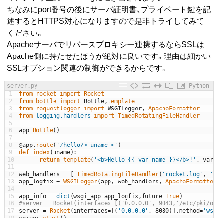
ちなみにport番号の後にサーバ証明書、プライベート鍵を記
述するとHTTPS対応になりますので是非トライしてみて
ください。
Apacheサーバでリバースプロキシー連携するならSSLは
Apache側に持たせたほうが絶対に良いです。理由は細かい
SSLオプション関連の制御ができるからです。
server.py
Python
1
from
rocket 
import
Rocket
2
from
bottle 
import
Bottle
,
template
3
from
requestlogger 
import
WSGILogger
,
ApacheFormatter
4
from
logging.handlers
import
TimedRotatingFileHandler
5
6
app
=
Bottle
(
)
7
8
@
app
.
route
(
'/hello/< uname >'
)
9
def
index
(
uname
)
:
10
return
template
(
'<b>Hello {{ var_name }}</b>!'
,
var_
11
12
web_handlers
=
[
TimedRotatingFileHandler
(
'rocket.log'
,
'd
13
app_logfix
=
WSGILogger
(
app
,
web_handlers
,
ApacheFormatter
14
15
app_info
=
dict
(
wsgi_app
=
app_logfix
,
future
=
True
)
16
#server = Rocket(interfaces=[('0.0.0.0', 9043,'/etc/pki/or
17
server
=
Rocket
(
interfaces
=
[
(
'0.0.0.0'
,
8080
)
]
,
method
=
'wsg
18
server
.
start
(
)