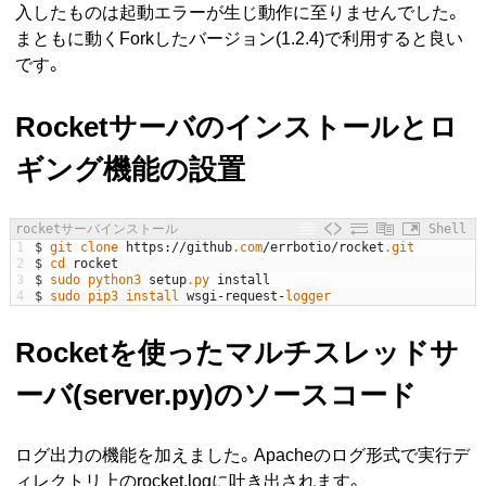
入したものは起動エラーが生じ動作に至りませんでした。
まともに動くForkしたバージョン(1.2.4)で利用すると良い
です。
Rocketサーバのインストールとロ
ギング機能の設置
rocketサーバインストール
Shell
1
$
git 
clone
https
:
/
/
github
.com
/
errbotio
/
rocket
.git
2
$
cd
rocket
3
$
sudo 
python3 
setup
.py
install
4
$
sudo 
pip3 
install 
wsgi
-
request
-
logger
Rocketを使ったマルチスレッドサ
ーバ(server.py)のソースコード
ログ出力の機能を加えました。Apacheのログ形式で実行デ
ィレクトリ上のrocket.logに吐き出されます。