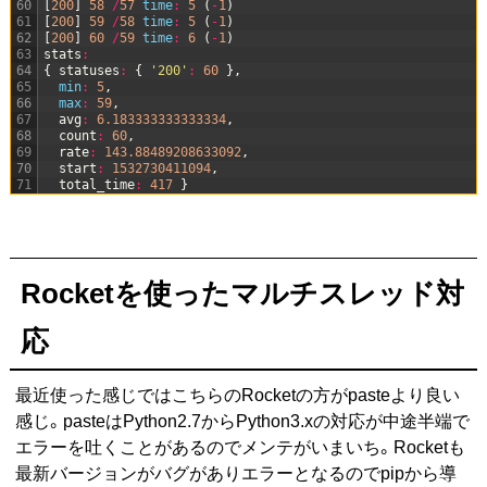
60
[
200
]
58
/
57
time
:
5
(
-
1
)
61
[
200
]
59
/
58
time
:
5
(
-
1
)
62
[
200
]
60
/
59
time
:
6
(
-
1
)
63
stats
:
64
{
statuses
:
{
'200'
:
60
}
,
65
min
:
5
,
66
max
:
59
,
67
avg
:
6.183333333333334
,
68
count
:
60
,
69
rate
:
143.88489208633092
,
70
start
:
1532730411094
,
71
total_time
:
417
}
Rocketを使ったマルチスレッド対
応
最近使った感じではこちらのRocketの方がpasteより良い
感じ。pasteはPython2.7からPython3.xの対応が中途半端で
エラーを吐くことがあるのでメンテがいまいち。Rocketも
最新バージョンがバグがありエラーとなるのでpipから導