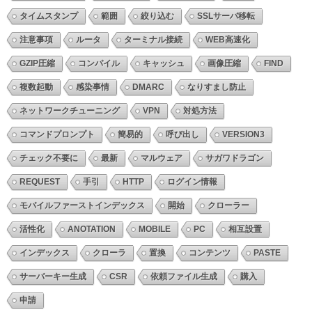
タイムスタンプ
範囲
絞り込む
SSLサーバ移転
注意事項
ルータ
ターミナル接続
WEB高速化
GZIP圧縮
コンパイル
キャッシュ
画像圧縮
FIND
複数起動
感染事情
DMARC
なりすまし防止
ネットワークチューニング
VPN
対処方法
コマンドプロンプト
簡易的
呼び出し
VERSION3
チェック不要に
最新
マルウェア
サガワドラゴン
REQUEST
手引
HTTP
ログイン情報
モバイルファーストインデックス
開始
クローラー
活性化
ANOTATION
MOBILE
PC
相互設置
インデックス
クローラ
置換
コンテンツ
PASTE
サーバーキー生成
CSR
依頼ファイル生成
購入
申請