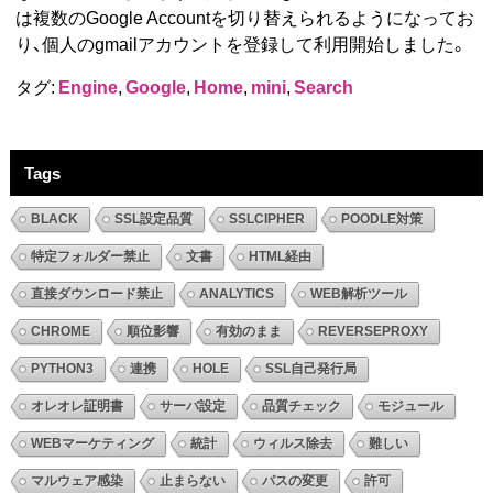
は複数のGoogle Accountを切り替えられるようになってお
り、個人のgmailアカウントを登録して利用開始しました。
タグ:
Engine
,
Google
,
Home
,
mini
,
Search
Tags
BLACK
SSL設定品質
SSLCIPHER
POODLE対策
特定フォルダー禁止
文書
HTML経由
直接ダウンロード禁止
ANALYTICS
WEB解析ツール
CHROME
順位影響
有効のまま
REVERSEPROXY
PYTHON3
連携
HOLE
SSL自己発行局
オレオレ証明書
サーバ設定
品質チェック
モジュール
WEBマーケティング
統計
ウィルス除去
難しい
マルウェア感染
止まらない
パスの変更
許可