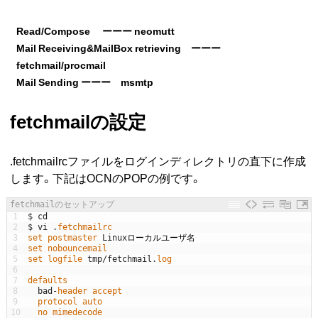
Read/Compose ーーー neomutt
Mail Receiving&MailBox retrieving ーーー
fetchmail/procmail
Mail Sending ーーー msmtp
fetchmailの設定
.fetchmailrcファイルをログインディレクトリの直下に作成
します。下記はOCNのPOPの例です。
fetchmailのセットアップ
1
$
cd
2
$
vi
.
fetchmailrc
3
set 
postmaster 
Linux
ローカルユーザ名
4
set 
nobouncemail
5
set 
logfile 
tmp
/
fetchmail
.
log
6
7
defaults
8
bad
-
header 
accept
9
protocol 
auto
10
no 
mimedecode