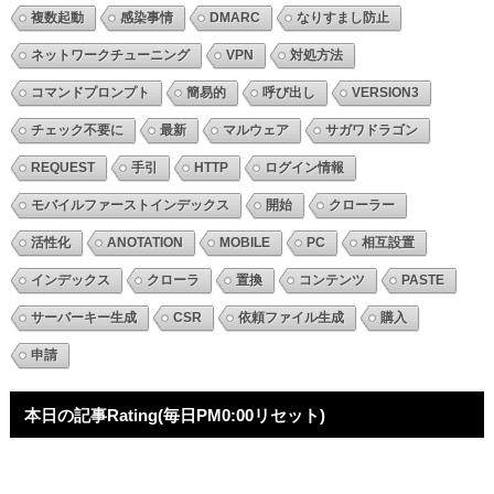
複数起動
感染事情
DMARC
なりすまし防止
ネットワークチューニング
VPN
対処方法
コマンドプロンプト
簡易的
呼び出し
VERSION3
チェック不要に
最新
マルウェア
サガワドラゴン
REQUEST
手引
HTTP
ログイン情報
モバイルファーストインデックス
開始
クローラー
活性化
ANOTATION
MOBILE
PC
相互設置
インデックス
クローラ
置換
コンテンツ
PASTE
サーバーキー生成
CSR
依頼ファイル生成
購入
申請
本日の記事Rating(毎日PM0:00リセット)