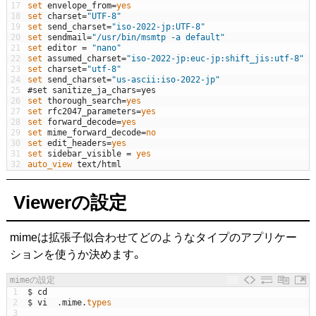
17
set 
envelope_from
=
yes
18
set 
charset
=
"UTF-8"
19
set 
send_charset
=
"iso-2022-jp:UTF-8"
20
set 
sendmail
=
"/usr/bin/msmtp -a default"
21
set 
editor
=
"nano"
22
set 
assumed_charset
=
"iso-2022-jp:euc-jp:shift_jis:utf-8"
23
set 
charset
=
"utf-8"
24
set 
send_charset
=
"us-ascii:iso-2022-jp"
25
#set sanitize_ja_chars=yes
26
set 
thorough_search
=
yes
27
set 
rfc2047_parameters
=
yes
28
set 
forward_decode
=
yes
29
set 
mime_forward_decode
=
no
30
set 
edit_headers
=
yes
31
set 
sidebar_visible
=
yes
32
auto_view 
text
/
html
Viewerの設定
mimeは拡張子似合わせてどのようなタイプのアプリケー
ションを使うか決めます。
mimeの設定
1
$
cd
2
$
vi
.
mime
.
types
3