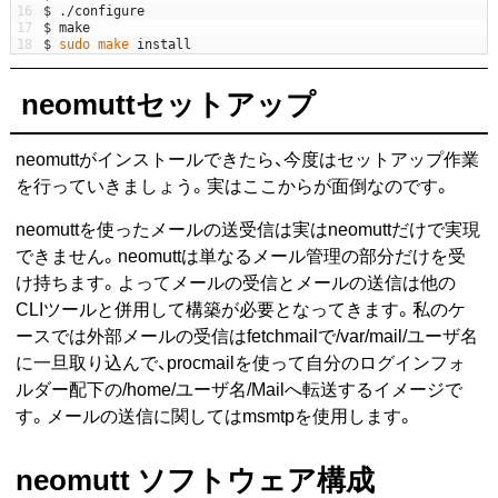
16
$
.
/
configure
17
$
make
18
$
sudo 
make 
install
neomuttセットアップ
neomuttがインストールできたら、今度はセットアップ作業
を行っていきましょう。実はここからが面倒なのです。
neomuttを使ったメールの送受信は実はneomuttだけで実現
できません。neomuttは単なるメール管理の部分だけを受
け持ちます。よってメールの受信とメールの送信は他の
CLIツールと併用して構築が必要となってきます。私のケ
ースでは外部メールの受信はfetchmailで/var/mail/ユーザ名
に一旦取り込んで、procmailを使って自分のログインフォ
ルダー配下の/home/ユーザ名/Mailへ転送するイメージで
す。メールの送信に関してはmsmtpを使用します。
neomutt ソフトウェア構成