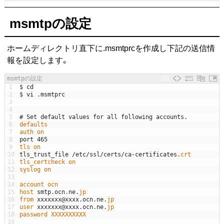
msmtpの設定
ホームディレクトリ直下に.msmtprcを作成し下記の送信情
報を設定します。
msmtpの設定
1
$
cd
2
$
vi
.
msmtprc
3
4
5
# Set default values for all following accounts.
6
defaults
7
auth 
on
8
port
465
9
tls 
on
10
tls_trust_file
/
etc
/
ssl
/
certs
/
ca
-
certificates
.
crt
11
tls_certcheck 
on
12
syslog 
on
13
14
account 
ocn
15
host 
smtp
.
ocn
.
ne
.
jp
16
from 
xxxxxxx
@
xxxx
.
ocn
.
ne
.
jp
17
user 
xxxxxxx
@
xxxx
.
ocn
.
ne
.
jp
18
password 
XXXXXXXXXX
19