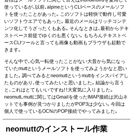
使っているが、以前、alpineというCLIベースのメールソフ
トを使ったことがあった。このソフトは軽快で動作し可愛
いソフトウエアでもあった。最近のメールはリッチコンテ
ンツ化してうざったくもある。そんなときは、最初からテキ
ストベース前提でゆくのも悪くない。もちろんテキストベ
ースCLIツールと言っても画像も動画もブラウザも起動で
きます。
そんな中で、心気一転使ったことがない大昔から気になっ
ていたmuttというメールソフトを使ってみようかなと思い
ました。調べてみるとneomuttというmuttをインスパイアし
たものがあり、使ってみたいと思いました。結論から言う
と、これはとてもいいですね！！大変気に入りました。
neomutt、muttに関してはGmailを使ったIMAP接続は沢山ネ
ットでも事例が見つかりましたがPOP3は少ない。今回は
個人で使っているOCNのPOP接続でやってみました。
neomuttのインストール作業