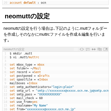
20
account 
default
:
ocn
neomuttの設定
neomuttの設定を行う場合は、下記のように.muttフォルダー
を作成しそのなかにmuttrcファイルを作成＆編集を行いま
す。
neomuttの設定
1
$
mkdir
.
mutt
2
$
vi
.
mutt
/
muttrc
3
4
set 
mbox_type
=
mbox
5
set 
folder
=
~
/
Mail
6
set 
record
=
+
Sent
7
set 
postponed
=
+
Drafts
8
set 
spoolfile
=
+
Inbox
9
mailboxes
+
Inbox
10
set 
smtp_authenticators
=
"login:plain"
11
set 
smtp_url
=
"smtp://xxxxxxxxx@xxxxx.ocn.ne.jp@smtp.ocn.
12
set 
smtp_pass
=
"XXXXXXXXXXXX"
13
set 
mail_check
=
60
14
set 
use_from
=
yes
15
set 
realname
=
"My Name"
16
set 
from
=
"xxxxxxxxxx@xxxxxx.ocn.ne.jp"