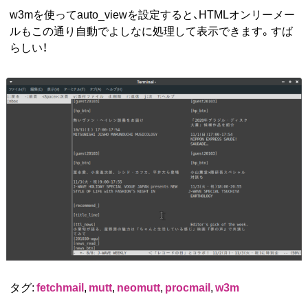
w3mを使ってauto_viewを設定すると、HTMLオンリーメー
ルもこの通り自動でよしなに処理して表示できます。すば
らしい！
タグ:
fetchmail
,
mutt
,
neomutt
,
procmail
,
w3m