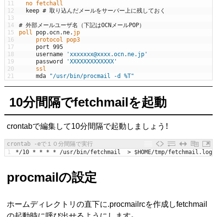
11
no 
fetchall
12
keep
# 取り込んだメールをサーバー上に残しておく
13
14
# 外部メールユーザ名（下記はOCNメールPOP）
15
poll 
pop
.
ocn
.
ne
.
jp
16
protocol 
pop3
17
port
995
18
username
'xxxxxxx@xxxx.ocn.ne.jp'
19
password
'XXXXXXXXXXXXX'
20
ssl
21
mda
"/usr/bin/procmail -d %T"
10分間隔でfetchmailを起動
crontabで編集して10分間隔で起動しましょう！
crontab -eで１０分間隔で実行
1
*
/
10
*
*
*
*
/
usr
/
bin
/
fetchmail
>
$
HOME
/
tmp
/
fetchmail
.
log
procmailの設定
ホームディレクトリの直下に.procmailrcを作成しfetchmail
の起動時に呼び出せるようにします。