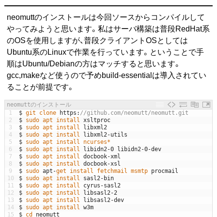
neomuttのインストールは今回ソースからコンパイルして
やってみようと思います。私はサーバ構築は普段RedHat系
のOSを使用しますが、普段クライアントOSとしては
Ubuntu系のLinuxで作業を行っています。ということで手
順はUbuntu/Debianの方はマッチすると思います。
gcc,makeなど使うので予めbuild-essentialは導入されてい
ることが前提です。
neomuttのインストール
1
$
git 
clone
https
:
//github.com/neomutt/neomutt.git
2
$
sudo 
apt 
install 
xsltproc
3
$
sudo 
apt 
install 
libxml2
4
$
sudo 
apt 
install 
libxml2
-
utils
5
$
sudo 
apt 
install 
ncurses*
6
$
sudo 
apt 
install 
libidn2
-
0
libidn2
-
0
-
dev
7
$
sudo 
apt 
install 
docbook
-
xml
8
$
sudo 
apt 
install 
docbook
-
xsl
9
$
sudo 
apt
-
get 
install 
fetchmail 
msmtp 
procmail
10
$
sudo 
apt 
install 
sasl2
-
bin
11
$
sudo 
apt 
install 
cyrus
-
sasl2
12
$
sudo 
apt 
install 
libsasl2
-
2
13
$
sudo 
apt 
install 
libsasl2
-
dev
14
$
sudo 
apt 
install 
w3m
15
$
cd 
neomutt