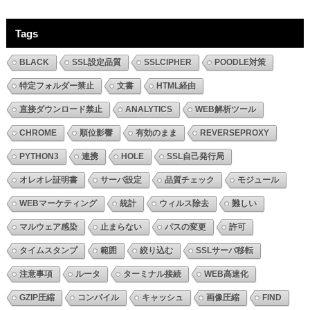
Tags
BLACK
SSL設定品質
SSLCIPHER
POODLE対策
特定フォルダー禁止
文書
HTML経由
直接ダウンロード禁止
ANALYTICS
WEB解析ツール
CHROME
順位影響
有効のまま
REVERSEPROXY
PYTHON3
連携
HOLE
SSL自己発行局
オレオレ証明書
サーバ設定
品質チェック
モジュール
WEBマーケティング
統計
ウィルス除去
難しい
マルウェア感染
止まらない
パスの変更
許可
タイムスタンプ
範囲
絞り込む
SSLサーバ移転
注意事項
ルータ
ターミナル接続
WEB高速化
GZIP圧縮
コンパイル
キャッシュ
画像圧縮
FIND