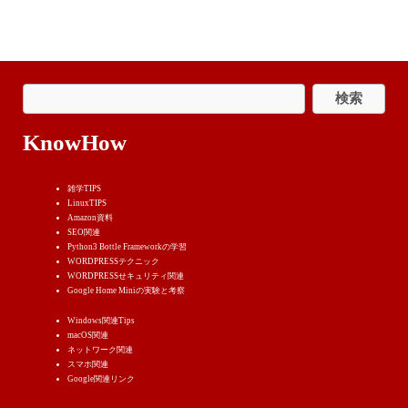
KnowHow
雑学TIPS
LinuxTIPS
Amazon資料
SEO関連
Python3 Bottle Frameworkの学習
WORDPRESSテクニック
WORDPRESSせキュリティ関連
Google Home Miniの実験と考察
Windows関連Tips
macOS関連
ネットワーク関連
スマホ関連
Google関連リンク