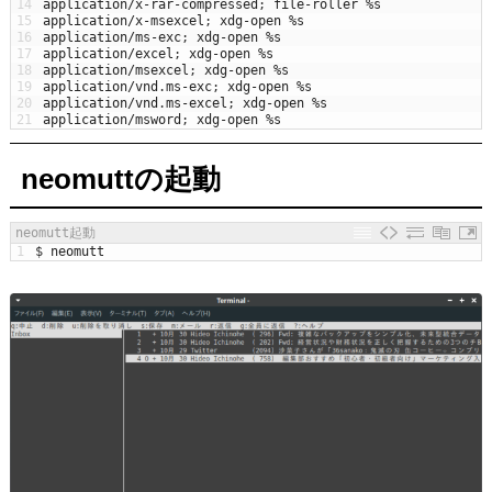
14
application
/
x
-
rar
-
compressed
;
file
-
roller
%
s
15
application
/
x
-
msexcel
;
xdg
-
open
%
s
16
application
/
ms
-
exc
;
xdg
-
open
%
s
17
application
/
excel
;
xdg
-
open
%
s
18
application
/
msexcel
;
xdg
-
open
%
s
19
application
/
vnd
.
ms
-
exc
;
xdg
-
open
%
s
20
application
/
vnd
.
ms
-
excel
;
xdg
-
open
%
s
21
application
/
msword
;
xdg
-
open
%
s
neomuttの起動
neomutt起動
1
$
neomutt