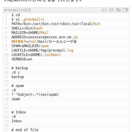
procmailの設定
1
$
cd
2
$
vi
.
procmailrc
3
PATH
=
/
bin
:
/
usr
/
bin
:
/
usr
/
sbin
:
/
usr
/
local
/
bin
4
SHELL
=
/
bin
/
bash
5
MAILDIR
=
$
HOME
/
Mail
6
ADDRESS
=
xxxxxxxx
@
xxxxx
.
ocn
.
ne
.
jp
7
DEFAULT
=
/
var
/
mail
/
ローカルユーザ名
8
SPAM
=
$
MAILDIR
/
spam
9
LOGFILE
=
$
HOME
/
tmp
/
procmail
.
log
10
LOCKFILE
=
$
HOME
/
.
lockmail
11
VERBOSE
=
on
12
13
# backup
14
:
0
c
15
backup
16
17
# spam
18
:
0
19
*
^
Subject
:
.
*
(
sex
|
spam
)
20
spam
21
22
23
# Inbox
24
:
0
25
Inbox
26
27
# end of file