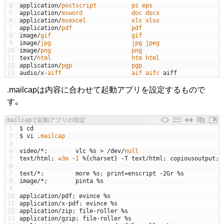
4
application
/
postscript          
ps 
eps
5
application
/
msword              
doc 
docx
6
application
/
msexcel             
xls 
xlsx
7
application
/
pdf                 
pdf
8
image
/
gif                       
gif
9
image
/
jpg                       
jpg 
jpeg
10
image
/
png                       
png
11
text
/
html                       
htm 
html
12
application
/
pgp                 
pgp
13
audio
/
x
-
aiff                    
aif 
aifc 
aiff
.mailcapは内容に合わせて起動アプリを設定するもので
す。
mailcapで起動アプリの指定
1
$
cd
2
$
vi
.
mailcap
3
4
video
/
*
;
vlc
%
s
>
/
dev
/
null
5
text
/
html
;
w3m
-
I
%
{
charset
}
-
T
text
/
html
;
copiousoutput
;
6
7
text
/
*
;
more
%
s
;
print
=
enscript
-
2Gr
%
s
8
image
/
*
;
pinta
%
s
9
10
application
/
pdf
;
evince
%
s
11
application
/
x
-
pdf
;
evince
%
s
12
application
/
zip
;
file
-
roller
%
s
13
application
/
gzip
;
file
-
roller
%
s