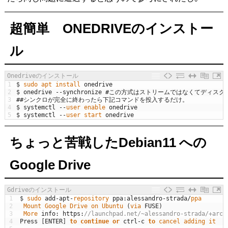
超簡単 ONEDRIVEのインストー
ル
Onedriveのインストール
1
$
sudo 
apt 
install 
onedrive
2
$
onedrive
--
synchronize
#この方式はストリームではなくてディスク
3
##シンクロが完全に終わったら下記コマンドを投入するだけ。
4
$
systemctl
--
user 
enable 
onedrive
5
$
systemctl
--
user 
start 
onedrive
ちょっと苦戦したDebian11 への
Google Drive
Gdriveのインストール
1
$
sudo 
add
-
apt
-
repository 
ppa
:
alessandro
-
strada
/
ppa
2
Mount 
Google 
Drive 
on 
Ubuntu
(
via 
FUSE
)
3
More 
info
:
https
:
//launchpad.net/~alessandro-strada/+arch
4
Press
[
ENTER
]
to
continue
or
ctrl
-
c
to
cancel 
adding 
it