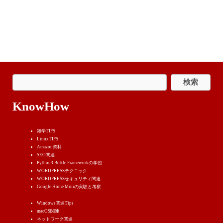
KnowHow
雑学TIPS
LinuxTIPS
Amazon資料
SEO関連
Python3 Bottle Frameworkの学習
WORDPRESSテクニック
WORDPRESSせキュリティ関連
Google Home Miniの実験と考察
Windows関連Tips
macOS関連
ネットワーク関連