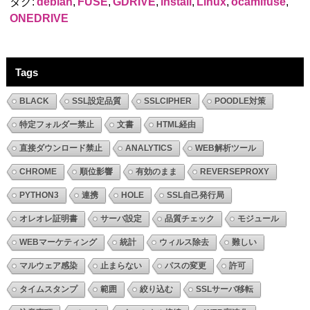
タグ:
debian
,
FUSE
,
GDRIVE
,
install
,
Linux
,
ocamlfuse
,
ONEDRIVE
Tags
BLACK
SSL設定品質
SSLCIPHER
POODLE対策
特定フォルダー禁止
文書
HTML経由
直接ダウンロード禁止
ANALYTICS
WEB解析ツール
CHROME
順位影響
有効のまま
REVERSEPROXY
PYTHON3
連携
HOLE
SSL自己発行局
オレオレ証明書
サーバ設定
品質チェック
モジュール
WEBマーケティング
統計
ウィルス除去
難しい
マルウェア感染
止まらない
パスの変更
許可
タイムスタンプ
範囲
絞り込む
SSLサーバ移転