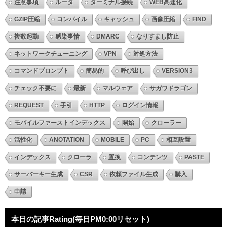
注意事項
ルータ
ターミナル接続
WEB高速化
GZIP圧縮
コンパイル
キャッシュ
画像圧縮
FIND
複数起動
感染事情
DMARC
なりすまし防止
ネットワークチューニング
VPN
対処方法
コマンドプロンプト
簡易的
呼び出し
VERSION3
チェック不要に
最新
マルウェア
サガワドラゴン
REQUEST
手引
HTTP
ログイン情報
モバイルファーストインデックス
開始
クローラー
活性化
ANOTATION
MOBILE
PC
相互設置
インデックス
クローラ
置換
コンテンツ
PASTE
サーバーキー生成
CSR
依頼ファイル生成
購入
申請
本日の記事Rating(毎日PM0:00リセット)