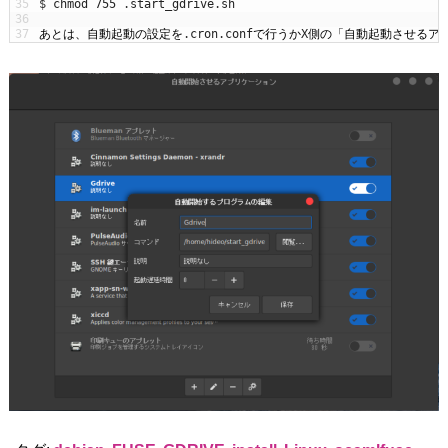
35
$
chmod
755
.
start_gdrive
.
sh
36
37
あとは、自動起動の設定を
.
cron
.
conf
で行うか
X
側の「自動起動させるア