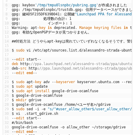
5
6
gpg
:
keybox
'/tmp/tmpu0lsnpbc/pubring.gpg'
が作成されました
7
gpg
:
/
tmp
/
tmpu0lsnpbc
/
trustdb
.
gpg
:
信用データベースができまし
8
gpg
:
鍵
AD5F235DF639B041
:
公開鍵
"Launchpad PPA for Alessandr
9
gpg
:
処理数の合計
:
1
10
gpg
:
インポート
:
1
11
Warning
:
apt
-
key 
is
deprecated
.
Manage 
keyring 
files 
in
tr
12
gpg
:
有効な
OpenPGP
データが見つかりません。
13
14
##対処方法 どうやらapt-keyは廃れていていずれなくなるそうです。
15
16
$
sudo 
vi
/
etc
/
apt
/
sources
.
list
.
d
/
alessandro
-
strada
-
ubuntu
17
18
--
edit 
start
--
19
deb 
http
:
//ppa.launchpad.net/alessandro-strada/ppa/ubuntu 
20
deb
-
src 
http
:
//ppa.launchpad.net/alessandro-strada/ppa/ubu
21
--
edit 
end
--
22
23
$
sudo 
apt
-
key 
adv
--
keyserver 
keyserver
.
ubuntu
.
com
--
recv
24
$
sudo 
apt 
update
25
$
sudo 
apt 
install 
google
-
drive
-
ocamlfuse
26
$
google
-
drive
-
ocamlfuse
27
$
mkdir 
gdrive
28
$
google
-
drive
-
ocamlfuse
/
home
/
<
ユーザ名
>
/
gdrive
29
$
sudo 
sed
-
i
-
e
"s/^#user_allow_other$/user_allow_other/"
30
$
vi
.
start_gdrive
.
sh
31
--
edit 
start
--
32
#/bin/bash
33
google
-
drive
-
ocamlfuse
-
o
allow_other
~
/
storage
/
gdrive
34
--
edit 
end
--