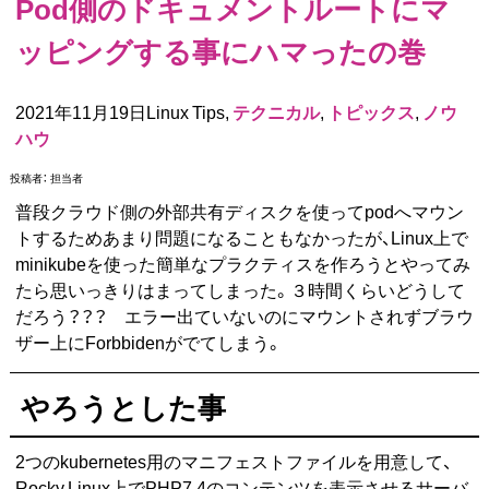
Pod側のドキュメントルートにマ
ッピングする事にハマったの巻
2021年11月19日Linux Tips,
テクニカル
,
トピックス
,
ノウ
ハウ
投稿者：
担当者
普段クラウド側の外部共有ディスクを使ってpodへマウン
トするためあまり問題になることもなかったが、Linux上で
minikubeを使った簡単なプラクティスを作ろうとやってみ
たら思いっきりはまってしまった。３時間くらいどうして
だろう？？？ エラー出ていないのにマウントされずブラウ
ザー上にForbbidenがでてしまう。
やろうとした事
2つのkubernetes用のマニフェストファイルを用意して、
Rocky Linux上でPHP7.4のコンテンツを表示させるサーバ