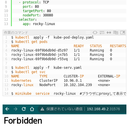
8
- protocol
: TCP
9
port
: 80
10
targetPort
: 80
11
nodePort
: 30080
12
selector
:
13
app
: rocky-linux
作業のコマンド
1
$
kubectl  
apply
-
f
kube
-
pod
-
deploy
.
yaml
2
$
kubectl 
get 
pods                
3
NAME                           
READY   
STATUS    
RESTARTS 
4
rocky
-
linux
-
69f9b6db9d
-
d5z97
1
/
1
Running
0
5
rocky
-
linux
-
69f9b6db9d
-
jn7b5
1
/
1
Running
0
6
rocky
-
linux
-
69f9b6db9d
-
r55vq
1
/
1
Running
0
7
8
$
kubectl  
apply
-
f
kube
-
serv
.
yaml
9
$
kubectl 
get 
svc
10
NAME          
TYPE        
CLUSTER
-
IP       
EXTERNAL
-
IP   
P
11
kubernetes    
ClusterIP
10.96.0.1
<
none
>
4
12
rocky
-
linux   
NodePort
10.102.104.239
<
none
>
8
13
14
$
minikube  
service  
rocky
-
linux
#ブラウザにproxyして表示でき