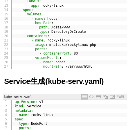
12
labels
:
13
app
: rocky-linux
14
spec
:
15
volumes
:
16
- name
: hdocs
17
hostPath
:
18
path
: /data/www
19
type
: DirectoryOrCreate
20
containers
:
21
- name
: rocky-linux
22
image
: mhaluska/rockylinux-php
23
ports
:
24
- containerPort
: 80
25
volumeMounts
:
26
- name
: hdocs
27
mountPath
: /var/www/html
Service生成(kube-serv.yaml)
kube-serv.yaml
YAML
1
apiVersion
: v1
2
kind
: Service
3
metadata
:
4
name
: rocky-linux
5
spec
:
6
type
: NodePort
7
ports
: