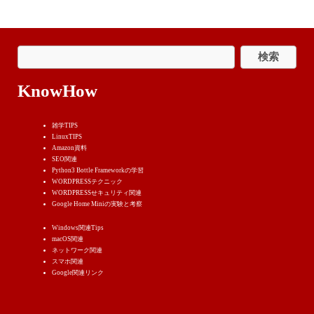
KnowHow
雑学TIPS
LinuxTIPS
Amazon資料
SEO関連
Python3 Bottle Frameworkの学習
WORDPRESSテクニック
WORDPRESSせキュリティ関連
Google Home Miniの実験と考察
Windows関連Tips
macOS関連
ネットワーク関連
スマホ関連
Google関連リンク