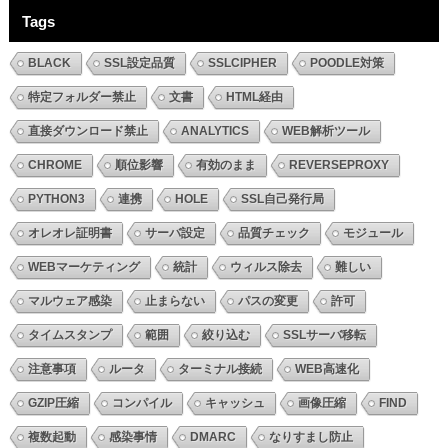
Tags
BLACK
SSL設定品質
SSLCIPHER
POODLE対策
特定フォルダー禁止
文書
HTML経由
直接ダウンロード禁止
ANALYTICS
WEB解析ツール
CHROME
順位影響
有効のまま
REVERSEPROXY
PYTHON3
連携
HOLE
SSL自己発行局
オレオレ証明書
サーバ設定
品質チェック
モジュール
WEBマーケティング
統計
ウィルス除去
難しい
マルウェア感染
止まらない
パスの変更
許可
タイムスタンプ
範囲
絞り込む
SSLサーバ移転
注意事項
ルータ
ターミナル接続
WEB高速化
GZIP圧縮
コンパイル
キャッシュ
画像圧縮
FIND
複数起動
感染事情
DMARC
なりすまし防止