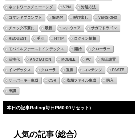
ネットワークチューニング
VPN
対処方法
コマンドプロンプト
簡易的
呼び出し
VERSION3
チェック不要に
最新
マルウェア
サガワドラゴン
REQUEST
手引
HTTP
ログイン情報
モバイルファーストインデックス
開始
クローラー
活性化
ANOTATION
MOBILE
PC
相互設置
インデックス
クローラ
置換
コンテンツ
PASTE
サーバーキー生成
CSR
依頼ファイル生成
購入
申請
本日の記事Rating(毎日PM0:00リセット)
人気の記事（総合）