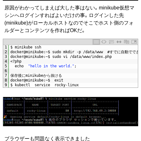
原因がわかってしまえば大した事はない。minikube仮想マ
シンへログインすればよいだけの事。ログインした先
(minikube)がローカルホストなのでそこでホスト側のフォ
ルダーとコンテンツを作ればOKだ。
1
$
minikube 
ssh
2
docker
@
minikube
:
~
$
sudo 
mkdir
-
p
/
data
/
www
#すでに自動ででき
3
docker
@
minikube
:
~
$
sudo 
vi
/
data
/
www
/
index
.
php
4
<
?
php
5
echo
"hello in the world."
;
6
7
保存後に
minikube
から抜ける
8
docker
@
minikube
:
~
$
exit
9
$
kubectl  
service  
rocky
-
linux
ブラウザーも問題なく表示できました