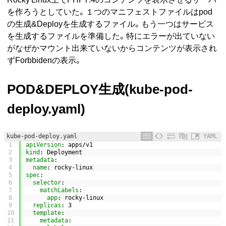
を作ろうとしていた。１つのマニフェストファイルはpod
の生成&Deployを生成するファイル。もう一つはサービス
を生成するファイルを準備した。特にエラーが出ていない
がなぜかマウント出来ていないからコンテンツが表示され
ずForbbidenの表示。
POD&DEPLOY生成(kube-pod-
deploy.yaml)
kube-pod-deploy.yaml
YAML
1
apiVersion
: apps/v1
2
kind
: Deployment
3
metadata
:
4
name
: rocky-linux
5
spec
:
6
selector
:
7
matchLabels
:
8
app
: rocky-linux
9
replicas
: 3
10
template
:
11
metadata
: