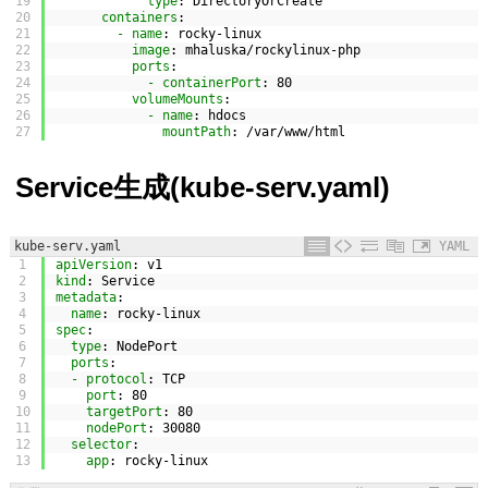
19
type
: DirectoryOrCreate
20
containers
:
21
- name
: rocky-linux
22
image
: mhaluska/rockylinux-php
23
ports
:
24
- containerPort
: 80
25
volumeMounts
:
26
- name
: hdocs
27
mountPath
: /var/www/html
Service生成(kube-serv.yaml)
kube-serv.yaml
YAML
1
apiVersion
: v1
2
kind
: Service
3
metadata
:
4
name
: rocky-linux
5
spec
:
6
type
: NodePort
7
ports
:
8
- protocol
: TCP
9
port
: 80
10
targetPort
: 80
11
nodePort
: 30080
12
selector
:
13
app
: rocky-linux