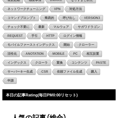
複数起動
感染事情
DMARC
なりすまし防止
ネットワークチューニング
VPN
対処方法
コマンドプロンプト
簡易的
呼び出し
VERSION3
チェック不要に
最新
マルウェア
サガワドラゴン
REQUEST
手引
HTTP
ログイン情報
モバイルファーストインデックス
開始
クローラー
活性化
ANOTATION
MOBILE
PC
相互設置
インデックス
クローラ
置換
コンテンツ
PASTE
サーバーキー生成
CSR
依頼ファイル生成
購入
申請
本日の記事Rating(毎日PM0:00リセット)
人気の記事（総合）