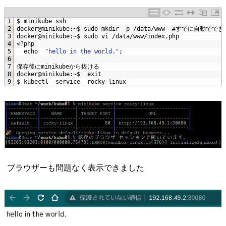
1
$
minikube 
ssh
2
docker
@
minikube
:
~
$
sudo 
mkdir
-
p
/
data
/
www
#すでに自動ででき
3
docker
@
minikube
:
~
$
sudo 
vi
/
data
/
www
/
index
.
php
4
<
?
php
5
echo
"hello in the world."
;
6
7
保存後に
minikube
から抜ける
8
docker
@
minikube
:
~
$
exit
9
$
kubectl  
service  
rocky
-
linux
ブラウザーも問題なく表示できました