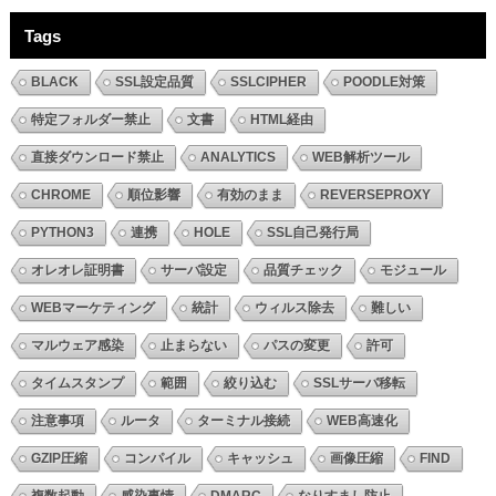
Tags
BLACK
SSL設定品質
SSLCIPHER
POODLE対策
特定フォルダー禁止
文書
HTML経由
直接ダウンロード禁止
ANALYTICS
WEB解析ツール
CHROME
順位影響
有効のまま
REVERSEPROXY
PYTHON3
連携
HOLE
SSL自己発行局
オレオレ証明書
サーバ設定
品質チェック
モジュール
WEBマーケティング
統計
ウィルス除去
難しい
マルウェア感染
止まらない
パスの変更
許可
タイムスタンプ
範囲
絞り込む
SSLサーバ移転
注意事項
ルータ
ターミナル接続
WEB高速化
GZIP圧縮
コンパイル
キャッシュ
画像圧縮
FIND