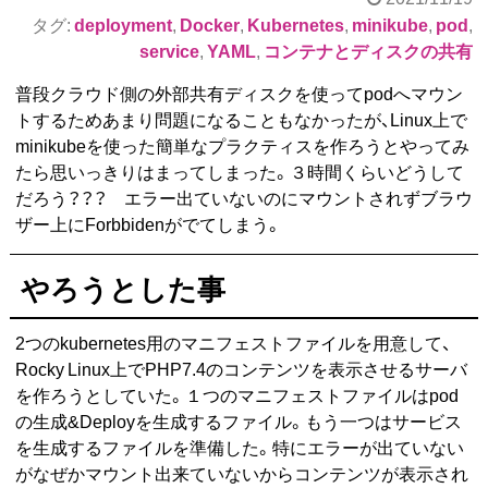
タグ:
deployment
,
Docker
,
Kubernetes
,
minikube
,
pod
,
service
,
YAML
,
コンテナとディスクの共有
普段クラウド側の外部共有ディスクを使ってpodへマウン
トするためあまり問題になることもなかったが、Linux上で
minikubeを使った簡単なプラクティスを作ろうとやってみ
たら思いっきりはまってしまった。３時間くらいどうして
だろう？？？ エラー出ていないのにマウントされずブラウ
ザー上にForbbidenがでてしまう。
やろうとした事
2つのkubernetes用のマニフェストファイルを用意して、
Rocky Linux上でPHP7.4のコンテンツを表示させるサーバ
を作ろうとしていた。１つのマニフェストファイルはpod
の生成&Deployを生成するファイル。もう一つはサービス
を生成するファイルを準備した。特にエラーが出ていない
がなぜかマウント出来ていないからコンテンツが表示され