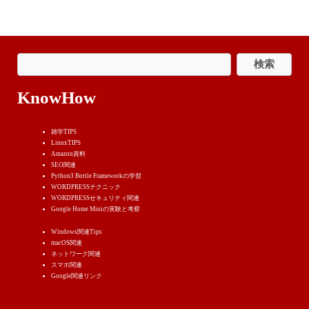
KnowHow
雑学TIPS
LinuxTIPS
Amazon資料
SEO関連
Python3 Bottle Frameworkの学習
WORDPRESSテクニック
WORDPRESSせキュリティ関連
Google Home Miniの実験と考察
Windows関連Tips
macOS関連
ネットワーク関連
スマホ関連
Google関連リンク