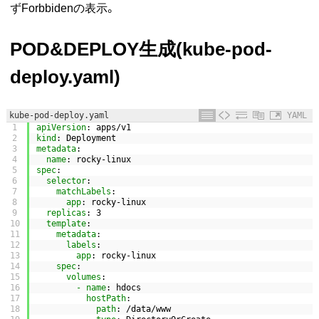
ずForbbidenの表示。
POD&DEPLOY生成(kube-pod-
deploy.yaml)
kube-pod-deploy.yaml
YAML
1
apiVersion
: apps/v1
2
kind
: Deployment
3
metadata
:
4
name
: rocky-linux
5
spec
:
6
selector
:
7
matchLabels
:
8
app
: rocky-linux
9
replicas
: 3
10
template
:
11
metadata
:
12
labels
:
13
app
: rocky-linux
14
spec
:
15
volumes
:
16
- name
: hdocs
17
hostPath
:
18
path
: /data/www