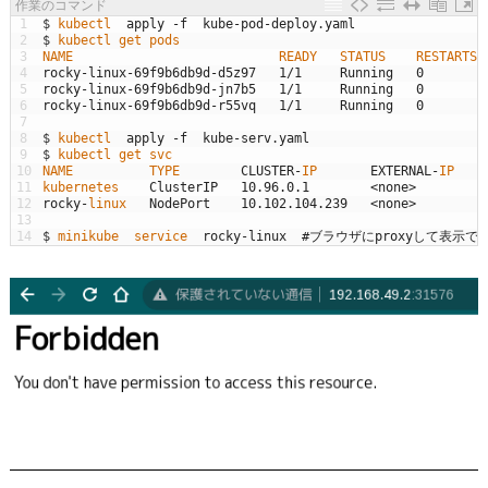
作業のコマンド
1
$
kubectl  
apply
-
f
kube
-
pod
-
deploy
.
yaml
2
$
kubectl 
get 
pods                
3
NAME                           
READY   
STATUS    
RESTARTS 
4
rocky
-
linux
-
69f9b6db9d
-
d5z97
1
/
1
Running
0
5
rocky
-
linux
-
69f9b6db9d
-
jn7b5
1
/
1
Running
0
6
rocky
-
linux
-
69f9b6db9d
-
r55vq
1
/
1
Running
0
7
8
$
kubectl  
apply
-
f
kube
-
serv
.
yaml
9
$
kubectl 
get 
svc
10
NAME          
TYPE        
CLUSTER
-
IP       
EXTERNAL
-
IP   
P
11
kubernetes    
ClusterIP
10.96.0.1
<
none
>
4
12
rocky
-
linux   
NodePort
10.102.104.239
<
none
>
8
13
14
$
minikube  
service  
rocky
-
linux
#ブラウザにproxyして表示でき