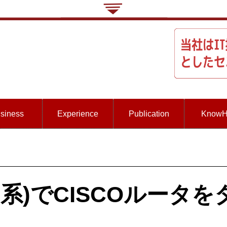
siness
Experience
Publication
Know
untu系)でCISCOルー