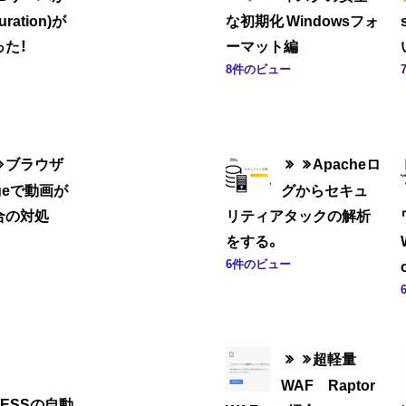
uration)が
な初期化 Windowsフォ
た！
ーマット編
8件のビュー
ブラウザ
Apacheロ
geで動画が
グからセキュ
合の対処
リティアタックの解析
をする。
6件のビュー
超軽量
WAF Raptor
RESSの自動