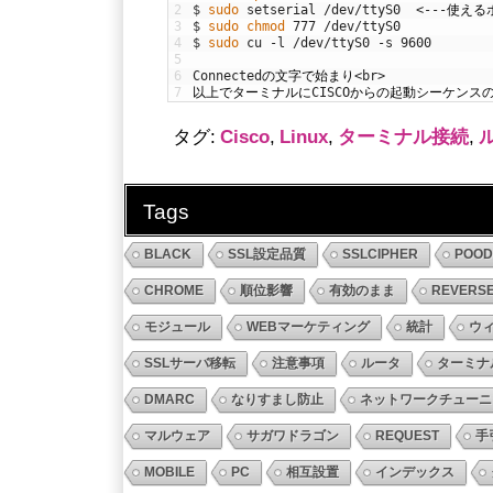
2
$
sudo 
setserial
/
dev
/
ttyS0
<
--
-
使える
3
$
sudo 
chmod
777
/
dev
/
ttyS0
4
$
sudo 
cu
-
l
/
dev
/
ttyS0
-
s
9600
5
6
Connected
の文字で始まり
<
br
>
7
以上でターミナルに
CISCO
からの起動シーケンス
タグ:
Cisco
,
Linux
,
ターミナル接続
,
Tags
BLACK
SSL設定品質
SSLCIPHER
POO
CHROME
順位影響
有効のまま
REVERS
モジュール
WEBマーケティング
統計
ウ
SSLサーバ移転
注意事項
ルータ
ターミナ
DMARC
なりすまし防止
ネットワークチューニ
マルウェア
サガワドラゴン
REQUEST
手
MOBILE
PC
相互設置
インデックス