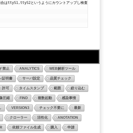
場合は
ttyS1
,
ttyS2
というようにカウントアップし検査する。
ド禁止
ANALYTICS
WEB解析ツール
レ証明書
サーバ設定
品質チェック
許可
タイムスタンプ
範囲
絞り込む
像圧縮
FIND
複数起動
感染事情
し
VERSION3
チェック不要に
最新
クローラー
活性化
ANOTATION
R
依頼ファイル生成
購入
申請