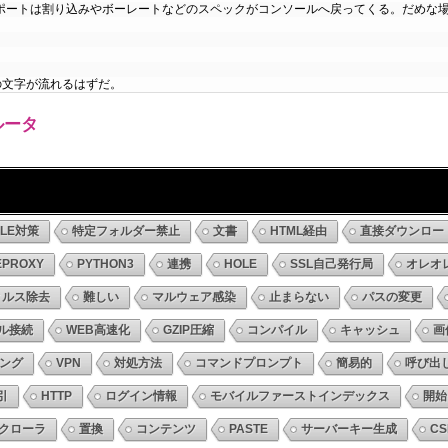
ポートは割り込みやボーレートなどのスペックがコンソールへ戻ってくる。だめな
の文字が流れるはずだ。
ルータ
DLE対策
特定フォルダー禁止
文書
HTML経由
直接ダウンロー
EPROXY
PYTHON3
連携
HOLE
SSL自己発行局
オレオ
ィルス除去
難しい
マルウェア感染
止まらない
パスの変更
ル接続
WEB高速化
GZIP圧縮
コンパイル
キャッシュ
画
ング
VPN
対処方法
コマンドプロンプト
簡易的
呼び出
引
HTTP
ログイン情報
モバイルファーストインデックス
開始
クローラ
置換
コンテンツ
PASTE
サーバーキー生成
CS