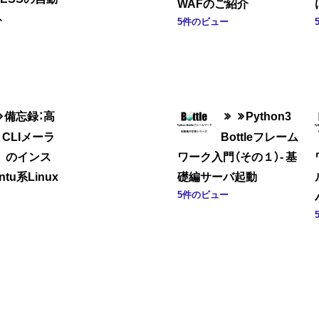
WAFのご紹介
ト
5件のビュー
備忘録：高
Python3
CLIメーラ
Bottleフレーム
tt のインス
ワーク入門（その１）- 基
ntu系Linux
礎編サーバ起動
5件のビュー