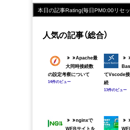
本日の記事Rating(毎日PM0:00リセッ
人気の記事（総合）
Apache最
大同時接続数
Ba
の設定考察について
てVscode
14件のビュー
続
13件のビュー
nginxで
WEBサイトを
W