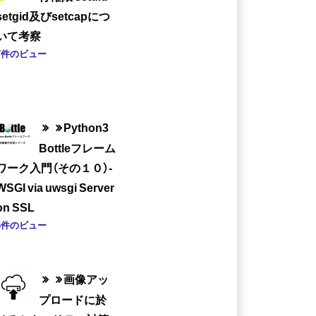
setgid及びsetcapにつ
いて考察
7件のビュー
Python3
Bottleフレーム
ワーク入門（その１０）-
WSGI via uwsgi Server
on SSL
6件のビュー
画像アッ
プロードに於