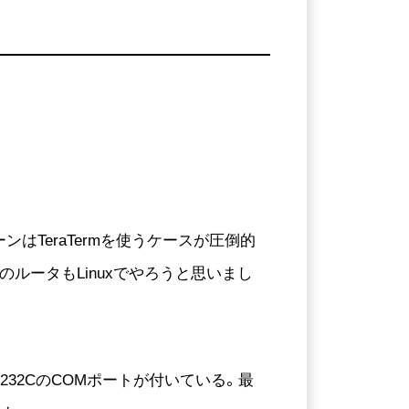
ンはTeraTermを使うケースが圧倒的
OのルータもLinuxでやろうと思いまし
232CのCOMポートが付いている。最