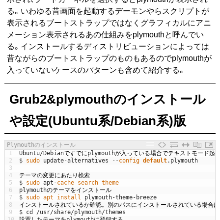
る。いわゆる昔画面を起動するデーモンやらスクリプトが
表示されるブートストラップではなくグラフィカルにアニ
メーション表示されるあの仕組みをplymouthと呼んでい
る。インストールするディストリビューションによっては
昔ながらのブートストラップのものもあるのでplymouthが
入っていないケースのパターンも含めて紹介する。
Grub2&plymouthのインストール
や設定(Ubuntu系/Debian系)版
Plymouthのインストール
1
Ubuntu
/
Debian
ですでに
plymouth
が入っている場合でテキストモード起
2
$
sudo 
update
-
alternatives
--
config 
default
.
plymouth
3
4
テーマの変更にあたり検索
5
$
sudo 
apt
-
cache 
search 
theme
6
plymouth
のテーマをインストール
7
$
sudo 
apt 
install 
plymouth
-
theme
-
breeze
8
インストールされているか確認。別のパスにインストールされている場合は
9
$
cd
/
usr
/
share
/
plymouth
/
themes
10
設置したテーマを
plymouth
に登録する。