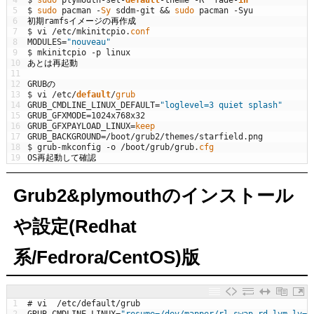
4
$
sudo 
plymouth
-
set
-
default
-
theme
-
R
fade
-
in
5
$
sudo 
pacman
-
Sy 
sddm
-
git
&&
sudo 
pacman
-
Syu
6
初期
ramfs
イメージの再作成
7
$
vi
/
etc
/
mkinitcpio
.
conf 
8
MODULES
=
"nouveau"
9
$
mkinitcpio
-
p
linux
10
あとは再起動
11
12
GRUB
の
13
$
vi
/
etc
/
default
/
grub
14
GRUB_CMDLINE_LINUX_DEFAULT
=
"loglevel=3 quiet splash"
15
GRUB_GFXMODE
=
1024x768x32
16
GRUB_GFXPAYLOAD_LINUX
=
keep
17
GRUB_BACKGROUND
=
/
boot
/
grub2
/
themes
/
starfield
.
png
18
$
grub
-
mkconfig
-
o
/
boot
/
grub
/
grub
.
cfg
19
OS
再起動して確認
Grub2&plymouthのインストール
や設定(Redhat
系/Fedrora/CentOS)版
1
# vi  /etc/default/grub