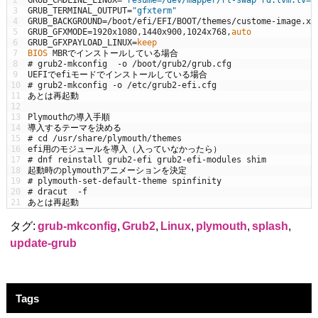
2
GRUB_CMDLINE_LINUX
=
"resume=/dev/mapper/rl-swap rd.lvm.lv=r
3
GRUB_TERMINAL_OUTPUT
=
"gfxterm"
4
GRUB_BACKGROUND
=
/
boot
/
efi
/
EFI
/
BOOT
/
themes
/
custome
-
image
.
xp
5
GRUB_GFXMODE
=
1920x1080
,
1440x900
,
1024x768
,
auto
6
GRUB_GFXPAYLOAD_LINUX
=
keep
7
BIOS 
MBR
でインストールしている場合
8
# grub2-mkconfig  -o /boot/grub2/grub.cfg
9
UEFI
で
efi
モードでインストールしている場合
10
# grub2-mkconfig -o /etc/grub2-efi.cfg
11
あとは再起動
12
13
Plymouth
の導入手順
14
導入するテーマを決める
15
# cd /usr/share/plymouth/themes
16
efi
用のモジュールを導入（入っていなかったら）
17
# dnf reinstall grub2-efi grub2-efi-modules shim
18
起動時の
plymouth
アニメーションを決定
19
# plymouth-set-default-theme spinfinity
20
# dracut  -f
21
あとは再起動
タグ:
grub-mkconfig
,
Grub2
,
Linux
,
plymouth
,
splash
,
update-grub
Tags