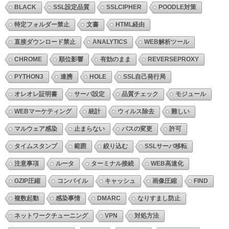
BLACK
SSL設定品質
SSLCIPHER
POODLE対策
特定フォルダー禁止
文書
HTML経由
直接ダウンロード禁止
ANALYTICS
WEB解析ツール
CHROME
順位影響
有効のまま
REVERSEPROXY
PYTHON3
連携
HOLE
SSL自己発行局
オレオレ証明書
サーバ設定
品質チェック
モジュール
WEBマーケティング
統計
ウィルス除去
難しい
マルウェア感染
止まらない
パスの変更
許可
タイムスタンプ
範囲
絞り込む
SSLサーバ移転
注意事項
ルータ
ターミナル接続
WEB高速化
GZIP圧縮
コンパイル
キャッシュ
画像圧縮
FIND
複数起動
感染事情
DMARC
なりすまし防止
ネットワークチューニング
VPN
対処方法