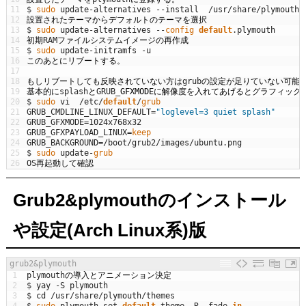
11
$
sudo 
update
-
alternatives
--
install
/
usr
/
share
/
plymouth
/
12
設置されたテーマからデフォルトのテーマを選択
13
$
sudo 
update
-
alternatives
--
config 
default
.
plymouth
14
初期
RAM
ファイルシステムイメージの再作成
15
$
sudo 
update
-
initramfs
-
u
16
このあとにリブートする。
17
18
もしリブートしても反映されていない方は
grub
の設定が足りていない可能
19
基本的に
splash
と
GRUB
_
GFXMODEに解像度を入れてあげるとグラフィッ
20
$
sudo 
vi
/
etc
/
default
/
grub
21
GRUB_CMDLINE_LINUX_DEFAULT
=
"loglevel=3 quiet splash"
22
GRUB_GFXMODE
=
1024x768x32
23
GRUB_GFXPAYLOAD_LINUX
=
keep
24
GRUB_BACKGROUND
=
/
boot
/
grub2
/
images
/
ubuntu
.
png
25
$
sudo 
update
-
grub
26
OS
再起動して確認
Grub2&plymouthのインストール
や設定(Arch Linux系)版
grub2&plymouth
1
plymouth
の導入とアニメーション決定
2
$
yay
-
S
plymouth
3
$
cd
/
usr
/
share
/
plymouth
/
themes