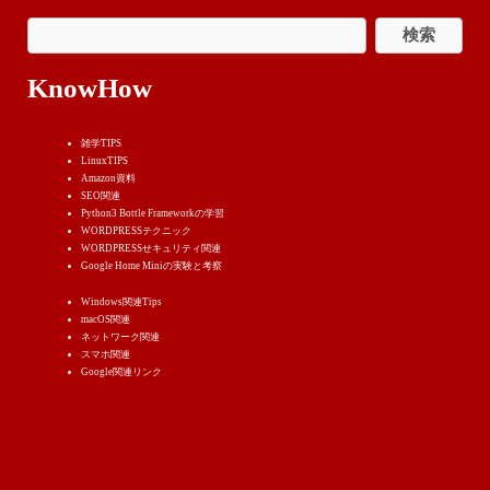
KnowHow
雑学TIPS
LinuxTIPS
Amazon資料
SEO関連
Python3 Bottle Frameworkの学習
WORDPRESSテクニック
WORDPRESSせキュリティ関連
Google Home Miniの実験と考察
Windows関連Tips
macOS関連
ネットワーク関連
スマホ関連
Google関連リンク