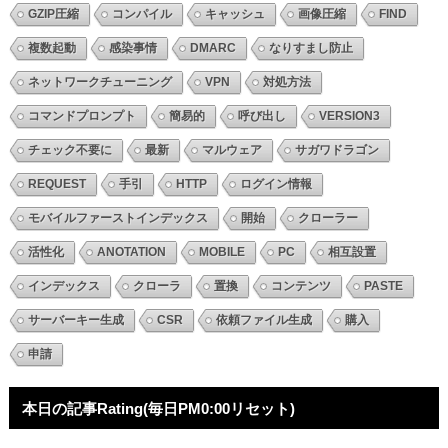
GZIP圧縮
コンパイル
キャッシュ
画像圧縮
FIND
複数起動
感染事情
DMARC
なりすまし防止
ネットワークチューニング
VPN
対処方法
コマンドプロンプト
簡易的
呼び出し
VERSION3
チェック不要に
最新
マルウェア
サガワドラゴン
REQUEST
手引
HTTP
ログイン情報
モバイルファーストインデックス
開始
クローラー
活性化
ANOTATION
MOBILE
PC
相互設置
インデックス
クローラ
置換
コンテンツ
PASTE
サーバーキー生成
CSR
依頼ファイル生成
購入
申請
本日の記事Rating(毎日PM0:00リセット)