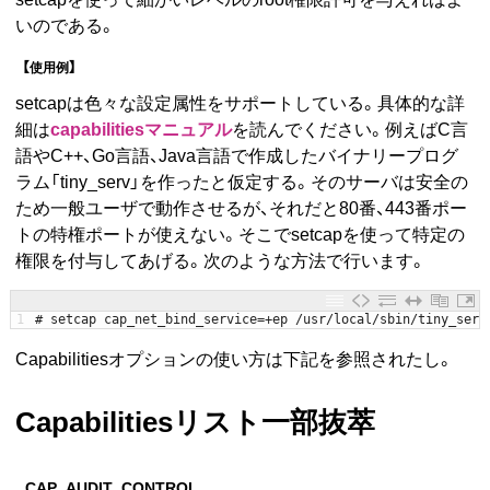
いのである。
【使用例】
setcapは色々な設定属性をサポートしている。具体的な詳
細は
capabilitiesマニュアル
を読んでください。例えばC言
語やC++、Go言語、Java言語で作成したバイナリープログ
ラム「tiny_serv」を作ったと仮定する。そのサーバは安全の
ため一般ユーザで動作させるが、それだと80番、443番ポー
トの特権ポートが使えない。そこでsetcapを使って特定の
権限を付与してあげる。次のような方法で行います。
1
# setcap cap_net_bind_service=+ep /usr/local/sbin/tiny_serv
Capabilitiesオプションの使い方は下記を参照されたし。
Capabilitiesリスト一部抜萃
CAP_AUDIT_CONTROL