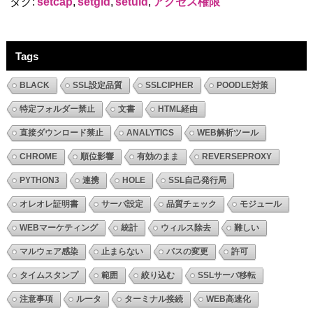
タグ:
setcap
,
setgid
,
setuid
,
アクセス権限
Tags
BLACK
SSL設定品質
SSLCIPHER
POODLE対策
特定フォルダー禁止
文書
HTML経由
直接ダウンロード禁止
ANALYTICS
WEB解析ツール
CHROME
順位影響
有効のまま
REVERSEPROXY
PYTHON3
連携
HOLE
SSL自己発行局
オレオレ証明書
サーバ設定
品質チェック
モジュール
WEBマーケティング
統計
ウィルス除去
難しい
マルウェア感染
止まらない
パスの変更
許可
タイムスタンプ
範囲
絞り込む
SSLサーバ移転
注意事項
ルータ
ターミナル接続
WEB高速化