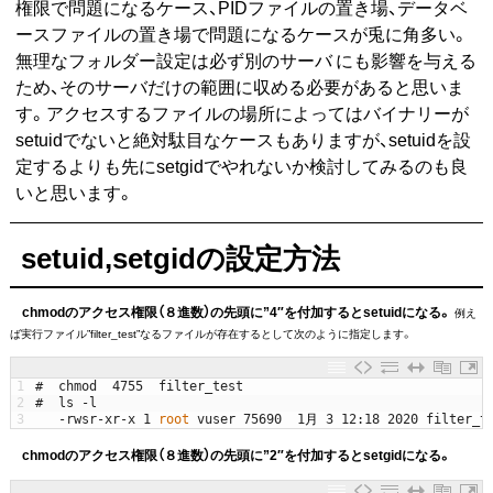
権限で問題になるケース、PIDファイルの置き場、データベ
ースファイルの置き場で問題になるケースが兎に角多い。
無理なフォルダー設定は必ず別のサーバにも影響を与える
ため、そのサーバだけの範囲に収める必要があると思いま
す。アクセスするファイルの場所によってはバイナリーが
setuidでないと絶対駄目なケースもありますが、setuidを設
定するよりも先にsetgidでやれないか検討してみるのも良
いと思います。
setuid,setgidの設定方法
chmodのアクセス権限（８進数）の先頭に”4″を付加するとsetuidになる。
例え
ば実行ファイル”filter_test”なるファイルが存在するとして次のように指定します。
1
#  chmod  4755  filter_test
2
#  ls -l
3
-
rwsr
-
xr
-
x
1
root 
vuser
75690
1
月
3
12
:
18
2020
filter_t
chmodのアクセス権限（８進数）の先頭に”2″を付加するとsetgidになる。