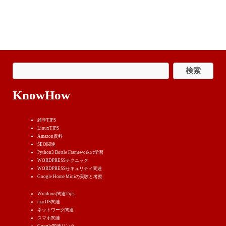
KnowHow
雑学TIPS
LinuxTIPS
Amazon資料
SEO関連
Python3 Bottle Frameworkの学習
WORDPRESSテクニック
WORDPRESSせキュリティ関連
Google Home Miniの実験と考察
Windows関連Tips
macOS関連
ネットワーク関連
スマホ関連
Google関連リンク