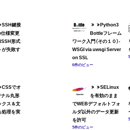
SSH鍵接
Python3
の仕様変更
Bottleフレーム
NSSH形式
ワーク入門（その１０）-
トが失敗す
WSGI via uwsgi Server
on SSL
6件のビュー
CSSでオ
SELinux
ジナル丸形
を有効のまま
ックス＆文
でWEBデフォルトフォ
る処理を実
ルダ以外のデータ更新
を許可
5件のビュー