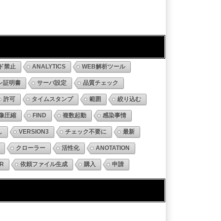
ド禁止
ANALYTICS
WEB解析ツール
レ証明書
サーバ設定
品質チェック
許可
タイムスタンプ
範囲
絞り込む
像圧縮
FIND
複数起動
感染事情
し
VERSION3
チェック不要に
最新
クローラー
活性化
ANOTATION
R
依頼ファイル生成
購入
申請