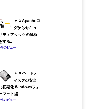
Apacheロ
グからセキュ
リティアタックの解析
をする。
5件のビュー
ハードデ
ィスクの安全
な初期化 Windowsフォ
ーマット編
5件のビュー