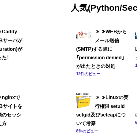
人気(Python/Sec
Caddy
WEBから
EBサーバが
メール送信
uration)が
(SMTP)する際に
た！
「permission denied」
が出たときの対処
12件のビュー
nginxで
Linuxの実
EBサイトを
行権限 setuid
際のセッシ
setgid及びsetcapにつ
え方
いて考察
8件のビュー