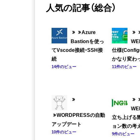
人気の記事（総合）
Azure
Bastionを使っ
W
てVscode接続・SSH接
仕様(Config
続
かなり変わっ
14件のビュー
11件のビュー
W
WORDPRESSの自動
立ち上げる
アップデート
ョン数の考
10件のビュー
9件のビュー