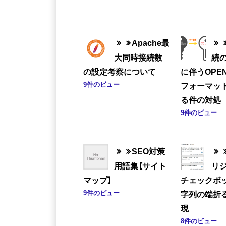
Apache最
大同時接続数
続
の設定考察について
に伴うOPE
9件のビュー
フォーマッ
る件の対処
9件のビュー
SEO対策
用語集【サイト
リ
マップ】
チェックボ
9件のビュー
字列の端折
現
8件のビュー