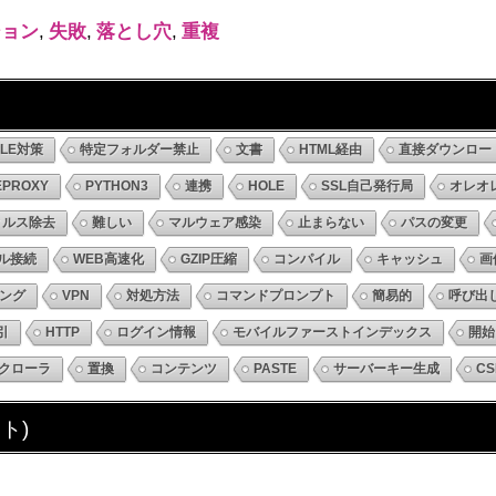
ション
,
失敗
,
落とし穴
,
重複
DLE対策
特定フォルダー禁止
文書
HTML経由
直接ダウンロー
EPROXY
PYTHON3
連携
HOLE
SSL自己発行局
オレオ
ィルス除去
難しい
マルウェア感染
止まらない
パスの変更
ル接続
WEB高速化
GZIP圧縮
コンパイル
キャッシュ
画
ング
VPN
対処方法
コマンドプロンプト
簡易的
呼び出
引
HTTP
ログイン情報
モバイルファーストインデックス
開始
クローラ
置換
コンテンツ
PASTE
サーバーキー生成
CS
ト)