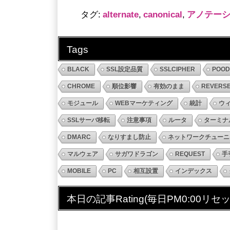
タグ:
alternate
,
canonical
,
アノテー
Tags
BLACK
SSL設定品質
SSLCIPHER
POO
CHROME
順位影響
有効のまま
REVERS
モジュール
WEBマーケティング
統計
ウ
SSLサーバ移転
注意事項
ルータ
ターミナ
DMARC
なりすまし防止
ネットワークチューニ
マルウェア
サガワドラゴン
REQUEST
手
MOBILE
PC
相互設置
インデックス
本日の記事Rating(毎日PM0:00リセッ