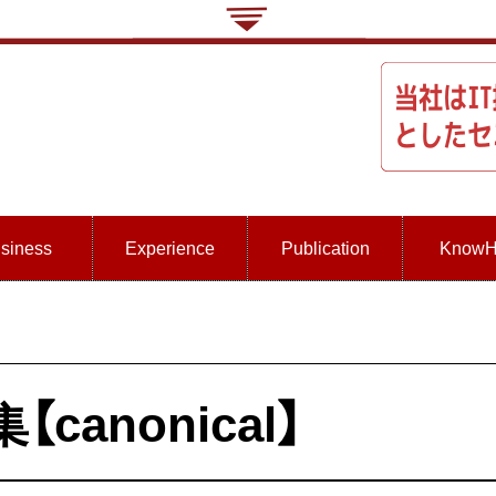
siness
Experience
Publication
Know
canonical】