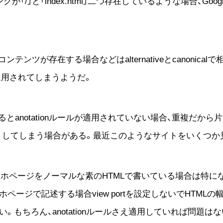
「/」と「index.html」二つ存在しているような場合、Go
のコンテンツが存在する場合などはalternativeとcanoni
適用されてしまうようだ。
とanotationルールが適用されていない場合、重複だか
くしてしまう場合がある。最近このようなサイトをいくつか
マホページをノーマルな素のHTMLで書いている場合は特
ページで記述する場合view portを設定しないでHTML
もちろん、anotationルールさえ適用していれば問題はな