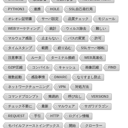
PYTHON3
連携
HOLE
SSL自己発行局
オレオレ証明書
サーバ設定
品質チェック
モジュール
WEBマーケティング
統計
ウィルス除去
難しい
マルウェア感染
止まらない
パスの変更
許可
タイムスタンプ
範囲
絞り込む
SSLサーバ移転
注意事項
ルータ
ターミナル接続
WEB高速化
GZIP圧縮
コンパイル
キャッシュ
画像圧縮
FIND
複数起動
感染事情
DMARC
なりすまし防止
ネットワークチューニング
VPN
対処方法
コマンドプロンプト
簡易的
呼び出し
VERSION3
チェック不要に
最新
マルウェア
サガワドラゴン
REQUEST
手引
HTTP
ログイン情報
モバイルファーストインデックス
開始
クローラー