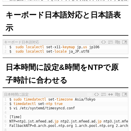
キーボード日本語対応と日本語表
示
キーボード日本語対応
1
$
sudo 
localectl 
set
-
x11
-
keymap 
jp
,
us 
jp106
2
$
sudo 
localectl 
set
-
locale 
ja_JP
.
utf8
日本時間に設定&時間をNTPで原
子時計に合わせる
日本時間に設定
1
$
sudo 
timedatectl 
set
-
timezone 
Asia
/
Tokyo
2
$
timedatectl 
set
-
ntp 
true
3
$
vi
/
etc
/
systemd
/
timesyncd
.
conf
4
5
[
Time
]
6
NTP
=
ntp1
.
jst
.
mfeed
.
ad
.
jp 
ntp2
.
jst
.
mfeed
.
ad
.
jp 
ntp3
.
jst
.
mfee
7
FallbackNTP
=
0.arch.pool.ntp.org
1.arch.pool.ntp.org
2.arch.
8