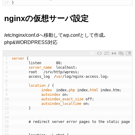
27
}
nginxの仮想サーバ設定
/etc/nginx/conf.dへ移動してwp.confとして作成、
php&WORDPRESS対応
1
server
{
2
listen
80
;
3
server_name  
localhost
;
4
root
/
srv
/
http
/
wpress
;
5
access_log
/
var
/
log
/
nginx
-
access
.
log
;
6
7
location
/
{
8
index  
index
.
php 
index
.
html 
index
.
htm
;
9
autoindex 
on
;
10
autoindex_exact_size 
off
;
11
autoindex_localtime 
on
;
12
}
13
14
15
# redirect server error pages to the static page /
16
17