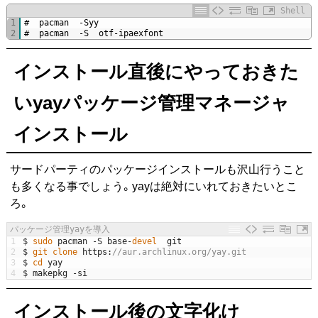
Shell
1
#  pacman  -Syy
2
#  pacman  -S  otf-ipaexfont
インストール直後にやっておきた
いyayパッケージ管理マネージャ
インストール
サードパーティのパッケージインストールも沢山行うこと
も多くなる事でしょう。yayは絶対にいれておきたいとこ
ろ。
パッケージ管理yayを導入
1
$
sudo 
pacman
-
S
base
-
devel  
git
2
$
git 
clone
https
:
//aur.archlinux.org/yay.git
3
$
cd 
yay
4
$
makepkg
-
si
インストール後の文字化け