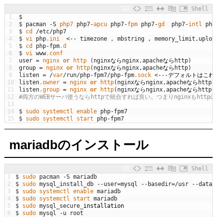
Shell
1
$
2
$
pacman
-
S
php7 
php7
-
apcu 
php7
-
fpm 
php7
-
gd  
php7
-
intl 
php
3
$
cd
/
etc
/
php7
4
$
vi
php
.ini
<
--
timezone
,
mbstring
,
memory_limit
,
uploa
5
$
cd
php
-
fpm
.d
6
$
vi
www
.conf
7
user
=
nginx 
or
http
(
nginx
なら
nginx
,
apache
なら
http
)
8
group
=
nginx 
or
http
(
nginx
なら
nginx
,
apache
なら
http
)
9
listen
=
/
var
/
run
/
php
-
fpm7
/
php
-
fpm
.sock
<
--
-
デフォルトはこれ
10
listen
.owner
=
nginx 
or
http
(
nginx
なら
nginx
,
apache
なら
http
)
11
listen
.group
=
nginx 
or
http
(
nginx
なら
nginx
,
apache
なら
http
)
12
#両方のWEBサーバ使うならhttpで統合すれば良い。つまりnginxもhtt
13
14
$
sudo 
systemctl 
enable 
php
-
fpm7
15
$
sudo 
systemctl 
start 
php
-
fpm7
mariadbのインストール
Shell
1
$
sudo 
pacman
-
S
mariadb
2
$
sudo 
mysql_install_db
--
user
=
mysql
--
basedir
=
/
usr
--
datad
3
$
sudo 
systemctl 
enable 
mariadb
4
$
sudo 
systemctl 
start 
mariadb
5
$
sudo 
mysql_secure
_
installation
6
$
sudo 
mysql
-
u
root