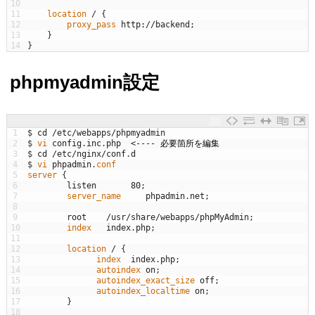
10
11
location
/
{
12
proxy_pass 
http
:
/
/
backend
;
13
}
14
}
phpmyadmin設定
1
$
cd
/
etc
/
webapps
/
phpmyadmin
2
$
vi 
config
.
inc
.
php
<
--
--
必要箇所を編集
3
$
cd
/
etc
/
nginx
/
conf
.
d
4
$
vi 
phpadmin
.
conf
5
server
{
6
listen
80
;
7
server_name     
phpadmin
.
net
;
8
9
root
/
usr
/
share
/
webapps
/
phpMyAdmin
;
10
index   
index
.
php
;
11
12
location
/
{
13
index  
index
.
php
;
14
autoindex 
on
;
15
autoindex_exact_size 
off
;
16
autoindex_localtime 
on
;
17
}
18