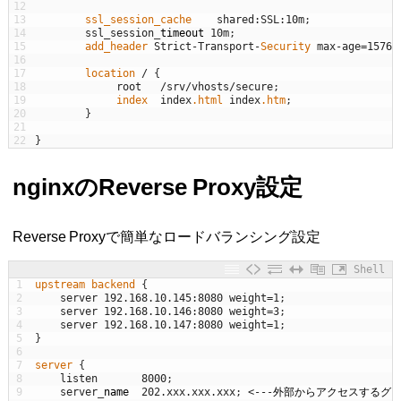
12
13
ssl_session_cache    
shared
:
SSL
:
10m
;
14
ssl_session
_
timeout
10m
;
15
add_header 
Strict
-
Transport
-
Security 
max
-
age
=
15768
16
17
location
/
{
18
root
/
srv
/
vhosts
/
secure
;
19
index  
index
.html
index
.htm
;
20
}
21
22
}
nginxのReverse Proxy設定
Reverse Proxyで簡単なロードバランシング設定
Shell
1
upstream
backend
{
2
server
192.168.10.145
:
8080
weight
=
1
;
3
server
192.168.10.146
:
8080
weight
=
3
;
4
server
192.168.10.147
:
8080
weight
=
1
;
5
}
6
7
server
{
8
listen
8000
;
9
server
_
name
202.xxx.xxx.xxx
;
<
--
-
外部からアクセスするグ