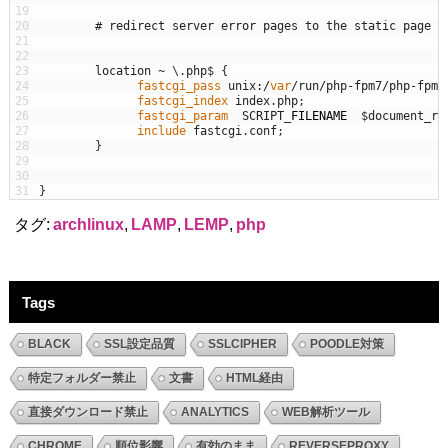
19
20
# redirect server error pages to the static page /
21
22
23
location
~
\
.
php
$
{
24
fastcgi_pass 
unix
:
/
var
/
run
/
php
-
fpm7
/
php
-
fpm
.
25
fastcgi_index 
index
.
php
;
26
fastcgi_param  
SCRIPT
_
FILENAME
$
document_ro
27
include 
fastcgi
.
conf
;
28
}
29
30
31
}
タグ:
archlinux
,
LAMP
,
LEMP
,
php
Tags
BLACK
SSL設定品質
SSLCIPHER
POODLE対策
特定フォルダー禁止
文書
HTML経由
直接ダウンロード禁止
ANALYTICS
WEB解析ツール
CHROME
順位影響
有効のまま
REVERSEPROXY