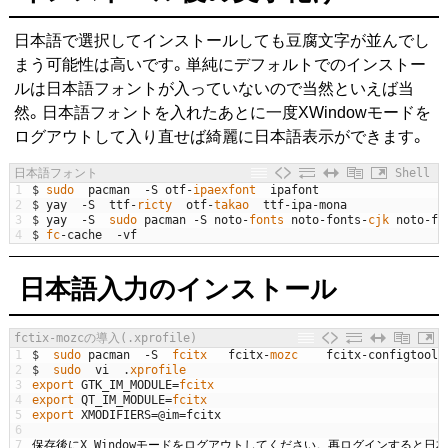
日本語で選択してインストールしても豆腐文字が並んでし
まう可能性は高いです。単純にデフォルトでのインストー
ルは日本語フォントが入っていないので当然といえば当
然。日本語フォントを入れたあとに一度XWindowモードを
ログアウトして入り直せば綺麗に日本語表示ができます。
日本語フォント
Shell
1
$
sudo  
pacman
-
S
otf
-
ipaexfont  
ipafont
2
$
yay
-
S
ttf
-
ricty  
otf
-
takao  
ttf
-
ipa
-
mona
3
$
yay
-
S
sudo 
pacman
-
S
noto
-
fonts 
noto
-
fonts
-
cjk 
noto
-
fo
4
$
fc
-
cache
-
vf
日本語入力のインストール
fctix-mozcの導入(.xprofile)
1
$
sudo 
pacman
-
S
fcitx   
fcitx
-
mozc    
fcitx
-
configtool
2
$
sudo  
vi
.
xprofile
3
export 
GTK_IM_MODULE
=
fcitx
4
export 
QT_IM_MODULE
=
fcitx
5
export 
XMODIFIERS
=
@
im
=
fcitx
6
7
保存後に
X
Window
モードをログアウトしてください。再ログインすると日本