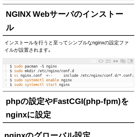
NGINX Webサーバのインストー
ル
インストールを行うと至ってシンプルなnginxの設定ファ
イルが設置されます。
1
$
sudo 
pacman
-
S
nginx
2
$
sudo 
mkdir
/
etc
/
nginx
/
conf
.
d
3
$
vi 
nginx
.
conf
<
--
include
/
etc
/
nginx
/
conf
.
d
/
*
.
conf
;
4
$
sudo 
systemctl 
enable 
nginx
5
$
sudo 
systemctl 
start 
nginx
phpの設定やFastCGI(php-fpm)を
nginxに設定
nginxのグローバル設定