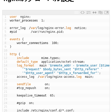
1
user  
nginx
;
2
worker
_
processes
1
;
3
4
error_log
/
var
/
log
/
nginx
-
error
.
log  
notice
;
5
#pid        /var/run/nginx.pid;
6
7
events
{
8
worker
_
connections
100
;
9
}
10
11
http
{
12
include       
mime
.
types
;
13
default_type  
application
/
octet
-
stream
;
14
log_format   
main
'$remote_addr - $remote_user [$time_
15
'"$request" $body_bytes_sent "$http_referer" '
16
'"$http_user_agent" "$http_x_forwarded_for"'
;
17
access_log
/
var
/
log
/
nginx
-
access
.
log  
main
;
18
19
sendfile        
on
;
20
#tcp_nopush     on;
21
22
keepalive
_
timeout
65
;
23
24
#gzip  on;
25
26
include
/
etc
/
nginx
/
conf
.
d
/
*
.
conf
;