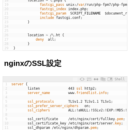
18
location
~
\
.
php
$
{
19
fastcgi_pass 
unix
:
/
var
/
run
/
php
-
fpm7
/
php
-
fpm
.
20
fastcgi_index 
index
.
php
;
21
fastcgi_param  
SCRIPT
_
FILENAME
$
document_ro
22
include 
fastcgi
.
conf
;
23
}
24
25
26
location
~
/
\
.
ht
{
27
deny  
all
;
28
}
29
}
nginxのSSL設定
Shell
1
server
{
2
listen
443
ssl 
http2
;
3
server_name         
www
.friendlist
.info
;
4
5
ssl_protocols       
TLSv1
.
2
TLSv1
.
1
TLSv1
;
6
ssl_prefer_server_ciphers   
on
;
7
ssl_ciphers         
ALL
:
!
aNULL
:
!
SSLv2
:
!
EXP
:
!
MD5
:
!
R
8
9
ssl_certificate
/
etc
/
nginx
/
cert
/
fullkey
.pem
;
10
ssl_certificate_key
/
etc
/
nginx
/
cert
/
server
.key
;
11
ssl_dhparam
/
etc
/
nginx
/
dhparam
.pem
;