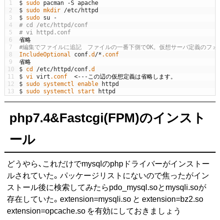
1
$
sudo 
pacman
-
S
apache
2
$
sudo 
mkdir
/
etc
/
httpd
3
$
sudo 
su
-
4
# cd /etc/httpd/conf
5
# vi httpd.conf
6
省略
7
#編集でファイルに追記　ファイルの一番下側でOK。仮想サーバ定義のフォ
8
IncludeOptional 
conf
.d
/
*
.conf
9
省略
10
$
cd
/
etc
/
httpd
/
conf
.d
11
$
vi
virt
.conf
<
--
-
この辺の仮想定義は省略します。
12
$
sudo 
systemctl 
enable 
httpd
13
$
sudo 
systemctl 
start 
httpd
php7.4&Fastcgi(FPM)のインスト
ール
どうやら、これだけでmysqlのphpドライバーがインストー
ルされていた。パッケージリストにないので焦ったがイン
ストール後に検索してみたらpdo_mysql.soとmysqli.soが
存在していた。extension=mysqli.so と extension=bz2.so
extension=opcache.so を有効にしておきましょう