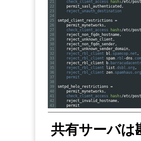
21
check_client_access 
hash
:
/
etc
/
pos
22
permit_sasl_authenticated
,
23
reject_unauth_destination
24
25
smtpd_client_restrictions
=
26
permit_mynetworks
,
27
check_client_access 
hash
:
/
etc
/
pos
28
reject_non_fqdn_hostname
,
29
reject_unknown_client
,
30
reject_non_fqdn_sender
,
31
reject_unknown_sender_domain
,
32
reject_rbl_client 
bl
.spamcop
.net
,
33
reject_rbl_client 
spam
.rbl
-
dns
.co
34
reject_rbl
_
client
b
.barracudacent
35
reject_rbl_client 
list
.dsbl
.org
,
36
reject_rbl_client 
zen
.spamhaus
.or
37
permit
38
39
smtpd_helo_restrictions
=
40
permit_mynetworks
,
41
check_client_access 
hash
:
/
etc
/
pos
42
reject_invalid_hostname
,
43
permit
共有サーバは