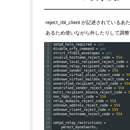
reject_rbl_client が記
あるため使いながら外したりして調整
1
smtpd_helo_required
=
yes
2
disable_vrfy_command
=
yes
3
strict_rfc821_envelopes
=
yes
4
invalid_hostname_reject_code
=
554
5
unknown_local_recipient_reject_code
=
6
unknown_relay_recipient_reject_code
=
7
unknown_sender_reject_code
=
554
8
unknown_virtual_alias_reject_code
=
5
9
unknown_virtual_mailbox_reject_code
=
10
unverified_recipient_reject_code
=
55
11
unverified_sender_reject_code
=
554
12
multi_recipient_bounce_reject_code
=
13
non_fqdn_reject_code
=
554
14
relay_domains_reject_code
=
554
15
unknown_address_reject_code
=
554
16
unknown_client_reject_code
=
554
17
unknown_hostname_reject_code
=
554
18
19
smtpd_relay_restrictions
=
20
permit_mynetworks
,