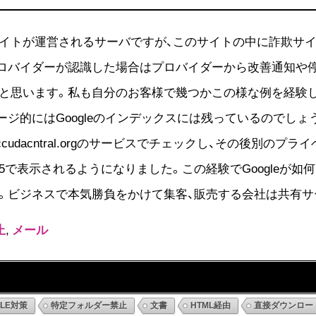
イトが運営されるサーバですが、このサイトの中に詐欺サ
ロバイダーが認識した場合はプロバイダーから改善通知や
思います。私も自分のお客様で幾つかこの様な例を経験しました
ジ的にはGoogleのインデックスには残っているのでしょ
cudacntral.orgのサービスでチェックし、その後別のプ
5で表示されるようになりました。この経験でGoogleが
。ビジネスで本気勝負をかけて集客、販売する会社は共有サ
止
,
メール
DLE対策
特定フォルダー禁止
文書
HTML経由
直接ダウンロー