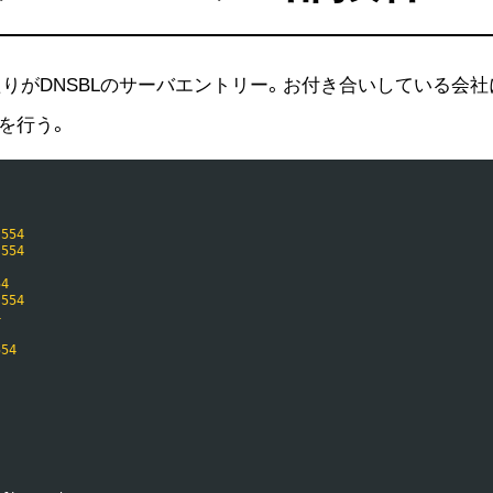
述されているあたりがDNSBLのサーバエントリー。お付き合いしてい
を行う。
554
554
54
554
4
554