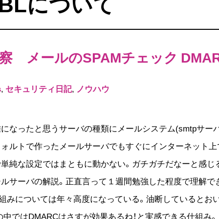
SBLについて
 メールのSPAMチェック DMAR
s
,
セキュリティ日記
,
ノウハウ
になったと思うサーバの種類にメールシステム(smtpサーバ
フォルトで作ったメールサーバでもすぐにインターネット上
で単純な設定ではまともに動かない。ガチガチだなーと感じ
ールサーバの解説。正直言って１週間勉強した程度で理解で
仕組みについては年々高度になっている。油断しているとお
中ではDMARCはさすが効果あるね！と実感できる仕組み。