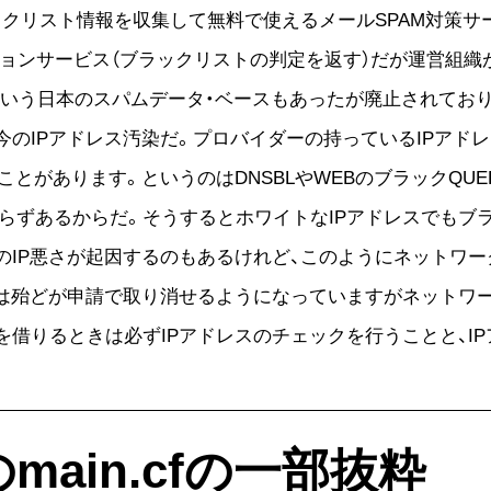
ックリスト情報を収集して無料で使えるメールSPAM対策
ションサービス（ブラックリストの判定を返す）だが運営組
Pという日本のスパムデータ・ベースもあったが廃止されてお
今のIPアドレス汚染だ。プロバイダーの持っているIPアド
ことがあります。というのはDNSBLやWEBのブラックQU
らずあるからだ。そうするとホワイトなIPアドレスでもブ
のIP悪さが起因するのもあるけれど、このようにネットワ
定は殆どが申請で取り消せるようになっていますがネットワ
を借りるときは必ずIPアドレスのチェックを行うことと、I
main.cfの一部抜粋