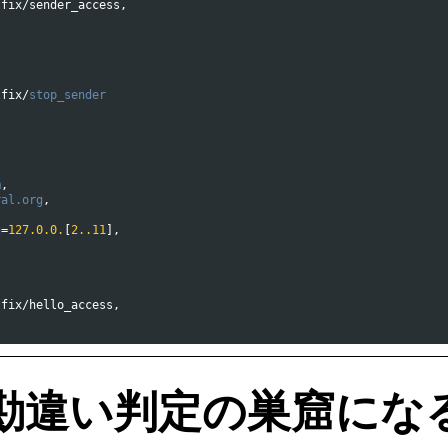
tfix
/
sender_access
,
tfix
/
stop_sender
m
,
ral
.org
,
g
=
127.0.0.
[
2..11
]
,
tfix
/
hello_access
,
勘違い判定の巣窟にな