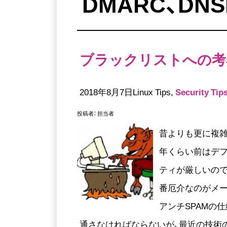
DMARC、DN
ブラックリストへの考察
2018年8月7日Linux Tips,
Security Tip
投稿者：
担当者
昔よりも更に複雑
年くらい前はデ
ティが厳しいの
番厄介なのがメ
アンチSPAMの
通さなければならないが、最近の技術の