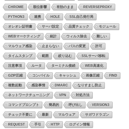
CHROME
順位影響
有効のまま
REVERSEPROXY
PYTHON3
連携
HOLE
SSL自己発行局
オレオレ証明書
サーバ設定
品質チェック
モジュール
WEBマーケティング
統計
ウィルス除去
難しい
マルウェア感染
止まらない
パスの変更
許可
タイムスタンプ
範囲
絞り込む
SSLサーバ移転
注意事項
ルータ
ターミナル接続
WEB高速化
GZIP圧縮
コンパイル
キャッシュ
画像圧縮
FIND
複数起動
感染事情
DMARC
なりすまし防止
ネットワークチューニング
VPN
対処方法
コマンドプロンプト
簡易的
呼び出し
VERSION3
チェック不要に
最新
マルウェア
サガワドラゴン
REQUEST
手引
HTTP
ログイン情報