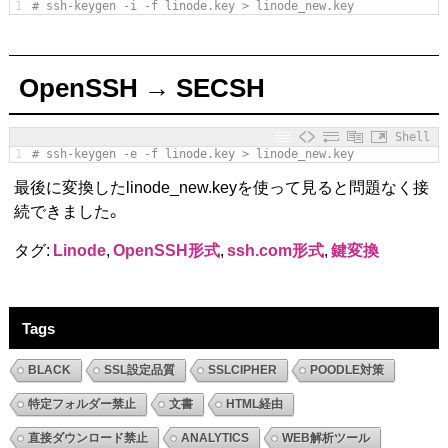
1
# ssh-keygen -i -f linode.key > linode_new.key
OpenSSH → SECSH
Shell
1
# ssh-keygen -e -f linode.key > linode_new.key
最後に変換したlinode_new.keyを使って見ると問題なく接
続できました。
タグ:
Linode
,
OpenSSH形式
,
ssh.com形式
,
鍵変換
Tags
BLACK
SSL設定品質
SSLCIPHER
POODLE対策
特定フォルダー禁止
文書
HTML経由
直接ダウンロード禁止
ANALYTICS
WEB解析ツール