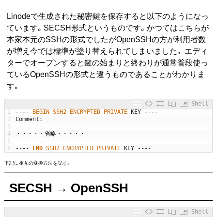
Linodeで生成された秘密鍵を保存すると以下のようになっ
ています。SECSH形式というものです。かつてはこちらが
本家本元のSSHの形式でしたがOpenSSHの方が利用者数
が増え今では標準が塗り替えられてしまいました。 エディ
ターでオープンすると鍵の始まりと終わりが通常普段使っ
ているOpenSSHの形式と違うものであることがわかりま
す。
Shell
1
--
--
BEGIN 
SSH2 
ENCRYPTED 
PRIVATE 
KEY
--
--
2
Comment
:
3
4
・・・・・省略・・・・・
5
6
--
--
END
SSH2 
ENCRYPTED 
PRIVATE 
KEY
--
--
下記に相互の変換方法を記す。
SECSH → OpenSSH
Shell