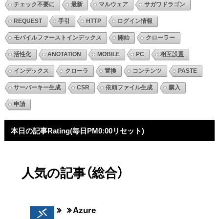
チェック不要に
最新
マルウェア
サガワドラゴン
REQUEST
手引
HTTP
ログイン情報
モバイルファーストインデックス
開始
クローラー
活性化
ANOTATION
MOBILE
PC
相互設置
インデックス
クローラ
置換
コンテンツ
PASTE
サーバーキー生成
CSR
依頼ファイル生成
購入
申請
本日の記事Rating(毎日PM0:00リセット)
人気の記事（総合）
Azure