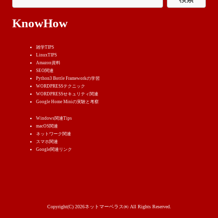
KnowHow
雑学TIPS
LinuxTIPS
Amazon資料
SEO関連
Python3 Bottle Frameworkの学習
WORDPRESSテクニック
WORDPRESSせキュリティ関連
Google Home Miniの実験と考察
Windows関連Tips
macOS関連
ネットワーク関連
スマホ関連
Google関連リンク
Copyright(C) 2026ネットマーベラス㈱ All Rights Reserved.