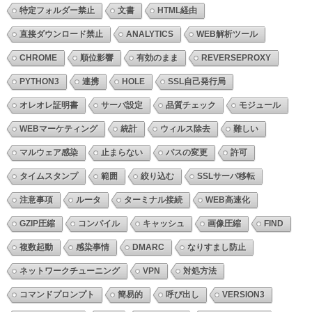
特定フォルダー禁止
文書
HTML経由
直接ダウンロード禁止
ANALYTICS
WEB解析ツール
CHROME
順位影響
有効のまま
REVERSEPROXY
PYTHON3
連携
HOLE
SSL自己発行局
オレオレ証明書
サーバ設定
品質チェック
モジュール
WEBマーケティング
統計
ウィルス除去
難しい
マルウェア感染
止まらない
パスの変更
許可
タイムスタンプ
範囲
絞り込む
SSLサーバ移転
注意事項
ルータ
ターミナル接続
WEB高速化
GZIP圧縮
コンパイル
キャッシュ
画像圧縮
FIND
複数起動
感染事情
DMARC
なりすまし防止
ネットワークチューニング
VPN
対処方法
コマンドプロンプト
簡易的
呼び出し
VERSION3