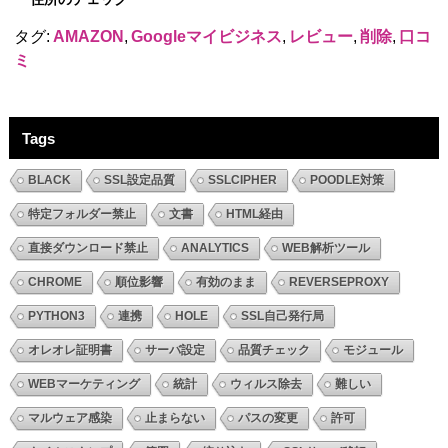
タグ:
AMAZON
,
Googleマイビジネス
,
レビュー
,
削除
,
口コ
ミ
Tags
BLACK
SSL設定品質
SSLCIPHER
POODLE対策
特定フォルダー禁止
文書
HTML経由
直接ダウンロード禁止
ANALYTICS
WEB解析ツール
CHROME
順位影響
有効のまま
REVERSEPROXY
PYTHON3
連携
HOLE
SSL自己発行局
オレオレ証明書
サーバ設定
品質チェック
モジュール
WEBマーケティング
統計
ウィルス除去
難しい
マルウェア感染
止まらない
パスの変更
許可