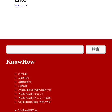
9件のビュー
KnowHow
雑学TIPS
LinuxTIPS
Amazon資料
SEO関連
Python3 Bottle Frameworkの学習
WORDPRESSテクニック
WORDPRESSせキュリティ関連
Google Home Miniの実験と考察
Windows関連Tips