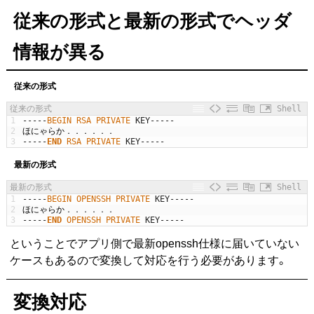
従来の形式と最新の形式でヘッダ
情報が異る
従来の形式
従来の形式
Shell
1
--
--
-
BEGIN 
RSA 
PRIVATE 
KEY
--
--
-
2
ほにゃらか．．．．．．
3
--
--
-
END
RSA 
PRIVATE 
KEY
--
--
-
最新の形式
最新の形式
Shell
1
--
--
-
BEGIN 
OPENSSH 
PRIVATE 
KEY
--
--
-
2
ほにゃらか．．．．．．
3
--
--
-
END
OPENSSH 
PRIVATE 
KEY
--
--
-
ということでアプリ側で最新openssh仕様に届いていない
ケースもあるので変換して対応を行う必要があります。
変換対応