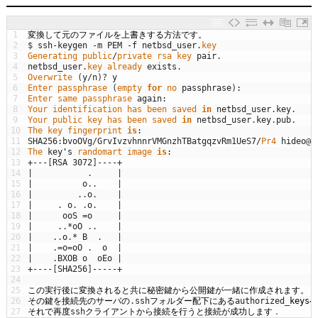
1
変換して元のファイルを上書きする方法です。
2
$
ssh
-
keygen
-
m
PEM
-
f
netbsd_user
.
key 
3
Generating 
public
/
private
rsa 
key 
pair
.
4
netbsd_user
.
key 
already 
exists
.
5
Overwrite
(
y
/
n
)
?
y
6
Enter 
passphrase
(
empty 
for
no 
passphrase
)
:
7
Enter 
same 
passphrase 
again
:
8
Your 
identification 
has 
been 
saved 
in
netbsd_user
.
key
.
9
Your 
public
key 
has 
been 
saved 
in
netbsd_user
.
key
.
pub
.
10
The 
key 
fingerprint 
is
:
11
SHA256
:
bvoOVg
/
GrvIvzvhnnrVMGnzhTBatgqzvRm1UeS7
/
Pr4 
hideo
@
y
12
The 
key
'
s
randomart 
image 
is
:
13
+
--
-
[
RSA
3072
]
--
--
+
14
|
.
|
15
|
o
.
.
|
16
|
.
.
o
.
|
17
|
.
o
.
.
o
.
|
18
|
ooS
=
o
|
19
|
.
.
*
oO
.
.
|
20
|
.
.
o
.
*
B
.
|
21
|
.
=
o
=
oO
.
o
|
22
|
.
BXOB
o
oEo
|
23
+
--
--
[
SHA256
]
--
--
-
+
24
25
この実行後に変換されると共に秘密鍵から公開鍵が一緒に作成されます。
26
その鍵を接続先のサーバの
.
ssh
フォルダー配下にある
authorized
_
key
27
それで再度
ssh
クライアントから接続を行うと接続が成功します．