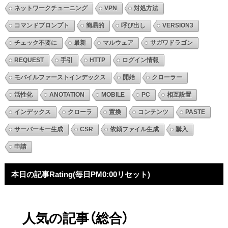
ネットワークチューニング
VPN
対処方法
コマンドプロンプト
簡易的
呼び出し
VERSION3
チェック不要に
最新
マルウェア
サガワドラゴン
REQUEST
手引
HTTP
ログイン情報
モバイルファーストインデックス
開始
クローラー
活性化
ANOTATION
MOBILE
PC
相互設置
インデックス
クローラ
置換
コンテンツ
PASTE
サーバーキー生成
CSR
依頼ファイル生成
購入
申請
本日の記事Rating(毎日PM0:00リセット)
人気の記事（総合）