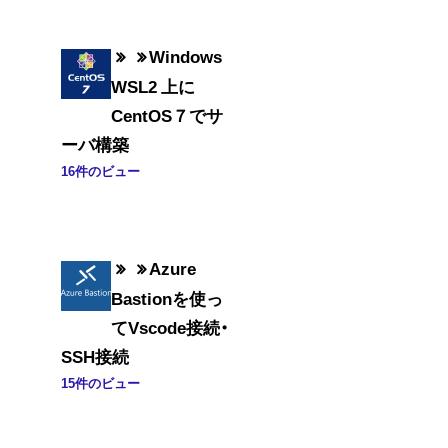
Windows
WSL2 上に
CentOS７でサ
ーバ構築
16件のビュー
Azure
Bastionを使っ
てVscode接続・
SSH接続
15件のビュー