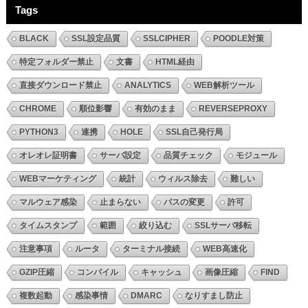
Tags
BLACK
SSL設定品質
SSLCIPHER
POODLE対策
特定フォルダー禁止
文書
HTML経由
直接ダウンロード禁止
ANALYTICS
WEB解析ツール
CHROME
順位影響
有効のまま
REVERSEPROXY
PYTHON3
連携
HOLE
SSL自己発行局
オレオレ証明書
サーバ設定
品質チェック
モジュール
WEBマーケティング
統計
ウィルス除去
難しい
マルウェア感染
止まらない
パスの変更
許可
タイムスタンプ
範囲
絞り込む
SSLサーバ移転
注意事項
ルータ
ターミナル接続
WEB高速化
GZIP圧縮
コンパイル
キャッシュ
画像圧縮
FIND
複数起動
感染事情
DMARC
なりすまし防止