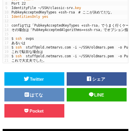
8
Port
22
9
IdentityFile
~
/
SSH
/
classic
-
srv
.
key
10
PubkeyAcceptedKeyTypes
+
ssh
-
rsa
# ここが決めてだな。
11
IdentitiesOnly 
yes
12
13
config
では「
PubkeyAcceptedKeyTypes
+
ssh
-
rsa
」でうまく行くケー
14
その場合は「
PubkeyAcceptedAlgorithms
=
+
ssh
-
rsa
」でオプション指
15
16
$
ssh  
ovps
17
あるいは
18
$
ssh  
stuff
@
old
.
netmarvs
.
com
-
i
~
/
SSH
/
oldmars
.
pem
-
o
Pub
19
これで駄目な場合は
20
$
ssh  
stuff
@
old
.
netmarvs
.
com
-
i
~
/
SSH
/
oldmars
.
pem
-
o
Pub
21
これで大丈夫でした。
Twitter
シェア
はてな
LINE
Pocket