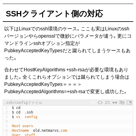
SSHクライアント側の対応
以下はLinuxでのssh環境のケース。ここも実はLinuxのssh
バージョンやらopensslで微妙にパラメータが違う。更にコ
マンドラインsshオプション指定が
PubkeyAcceptedKeyTypesだと蹴られてしまうケースもあ
った。
合わせてHostKeyAlgorithms +ssh-rsaが必要な環境もあり
ました。全くこれらオプションでは蹴られてしまう場合は
PubkeyAcceptedKeyTypes＝＝＝＞
PubkeyAcceptedAlgorithms=+ssh-rsaで変更し成功した。
.ssh/configファイル
1
$
cd
2
$
cd
.
ssh
3
$
vi  
config
4
5
Host 
oserv
6
Hostname  
old
.
netmarvs
.
com
7
User  
stuff