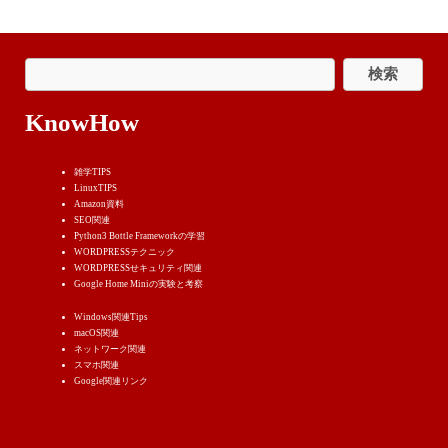
KnowHow
雑学TIPS
LinuxTIPS
Amazon資料
SEO関連
Python3 Bottle Frameworkの学習
WORDPRESSテクニック
WORDPRESSせキュリティ関連
Google Home Miniの実験と考察
Windows関連Tips
macOS関連
ネットワーク関連
スマホ関連
Google関連リンク