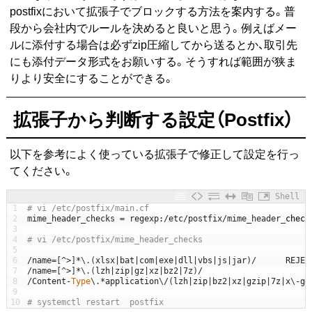
postfixにおいて拡張子でブロックする方法を案内する。普
段から会社内でルールを決めると良いと思う。例えばメー
ルに添付する場合は必ずzip圧縮してから送るとか、取引先
にも添付データ形式をお願いする。そうすれば範囲が狭ま
りより安全にすることができる。
拡張子から判断する設定（Postfix）
以下を参考によく使っている拡張子で修正して設定を行っ
てください。
Shell
1
# vi /etc/postfix/main.cf
2
mime_header_checks
=
regexp
:
/
etc
/
postfix
/
mime_header
_
check
3
4
# vi /etc/postfix/mime_header_checks
5
6
/
name
=
[
^
>
]
*
\
.
(
xlsx
|
bat
|
com
|
exe
|
dll
|
vbs
|
js
|
jar
)
/
REJEC
7
/
name
=
[
^
>
]
*
\
.
(
lzh
|
zip
|
gz
|
xz
|
bz2
|
7z
)
/
8
/
Content
-
Type
\
.
*
application
\
/
(
lzh
|
zip
|
bz2
|
xz
|
gzip
|
7z
|
x
\
-
gz
9
10
# systemctl restart  postfix