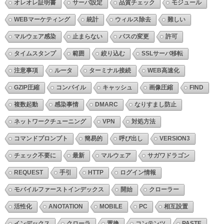
オレオレ証明書
サーバ設定
品質チェック
モジュール
WEBマーケティング
統計
ウィルス除去
難しい
マルウェア感染
止まらない
パスの変更
許可
タイムスタンプ
範囲
絞り込む
SSLサーバ移転
注意事項
ルータ
ターミナル接続
WEB高速化
GZIP圧縮
コンパイル
キャッシュ
画像圧縮
FIND
複数起動
感染事情
DMARC
なりすまし防止
ネットワークチューニング
VPN
対処方法
コマンドプロンプト
簡易的
呼び出し
VERSION3
チェック不要に
最新
マルウェア
サガワドラゴン
REQUEST
手引
HTTP
ログイン情報
モバイルファーストインデックス
開始
クローラー
活性化
ANOTATION
MOBILE
PC
相互設置
インデックス
クローラ
置換
コンテンツ
PASTE