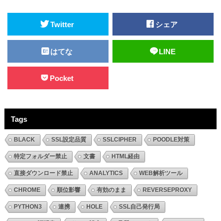
Twitter
シェア
はてな
LINE
Pocket
Tags
BLACK
SSL設定品質
SSLCIPHER
POODLE対策
特定フォルダー禁止
文書
HTML経由
直接ダウンロード禁止
ANALYTICS
WEB解析ツール
CHROME
順位影響
有効のまま
REVERSEPROXY
PYTHON3
連携
HOLE
SSL自己発行局