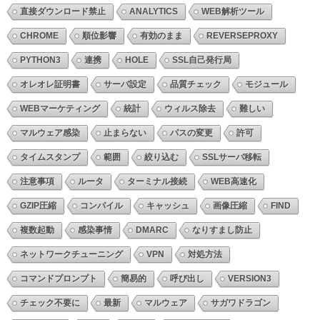
直接ダウンロード禁止
ANALYTICS
WEB解析ツール
CHROME
順位影響
有効のまま
REVERSEPROXY
PYTHON3
連携
HOLE
SSL自己発行局
オレオレ証明書
サーバ設定
品質チェック
モジュール
WEBマーケティング
統計
ウィルス除去
難しい
マルウェア感染
止まらない
パスの変更
許可
タイムスタンプ
範囲
絞り込む
SSLサーバ移転
注意事項
ルータ
ターミナル接続
WEB高速化
GZIP圧縮
コンパイル
キャッシュ
画像圧縮
FIND
複数起動
感染事情
DMARC
なりすまし防止
ネットワークチューニング
VPN
対処方法
コマンドプロンプト
簡易的
呼び出し
VERSION3
チェック不要に
最新
マルウェア
サガワドラゴン