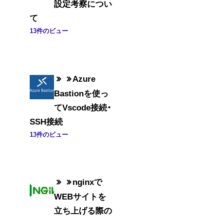
設定考察につい
て
13件のビュー
Azure
Bastionを使っ
てVscode接続・
SSH接続
13件のビュー
nginxで
WEBサイトを
立ち上げる際の