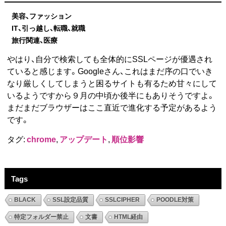
美容、ファッション
IT、引っ越し、転職、就職
旅行関連、医療
やはり、自分で検索しても全体的にSSLページが優遇され
ていると感じます。Googleさん、これはまだ序の口でいき
なり厳しくしてしまうと困るサイトも有るため甘々にして
いるようですから９月の中頃か後半にもありそうですよ。
まだまだブラウザーはここ直近で進化する予定があるよう
です。
タグ:
chrome
,
アップデート
,
順位影響
Tags
BLACK
SSL設定品質
SSLCIPHER
POODLE対策
特定フォルダー禁止
文書
HTML経由