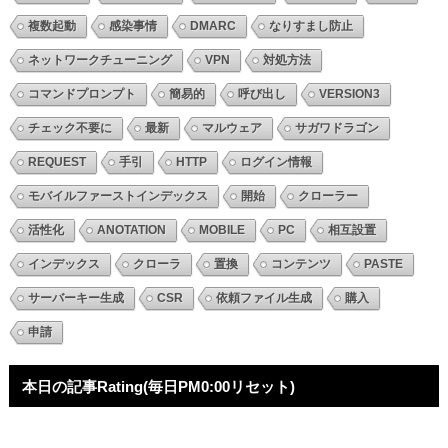
複数起動
感染事情
DMARC
なりすまし防止
ネットワークチューニング
VPN
対処方法
コマンドプロンプト
簡易的
呼び出し
VERSION3
チェック不要に
最新
マルウェア
サガワドラゴン
REQUEST
手引
HTTP
ログイン情報
モバイルファーストインデックス
開始
クローラー
活性化
ANOTATION
MOBILE
PC
相互設置
インデックス
クローラ
置換
コンテンツ
PASTE
サーバーキー生成
CSR
依頼ファイル生成
購入
申請
本日の記事Rating(毎日PM0:00リセット)