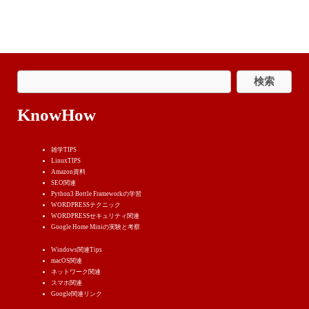
KnowHow
雑学TIPS
LinuxTIPS
Amazon資料
SEO関連
Python3 Bottle Frameworkの学習
WORDPRESSテクニック
WORDPRESSせキュリティ関連
Google Home Miniの実験と考察
Windows関連Tips
macOS関連
ネットワーク関連
スマホ関連
Google関連リンク