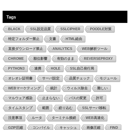
Tags
BLACK
SSL設定品質
SSLCIPHER
POODLE対策
特定フォルダー禁止
文書
HTML経由
直接ダウンロード禁止
ANALYTICS
WEB解析ツール
CHROME
順位影響
有効のまま
REVERSEPROXY
PYTHON3
連携
HOLE
SSL自己発行局
オレオレ証明書
サーバ設定
品質チェック
モジュール
WEBマーケティング
統計
ウィルス除去
難しい
マルウェア感染
止まらない
パスの変更
許可
タイムスタンプ
範囲
絞り込む
SSLサーバ移転
注意事項
ルータ
ターミナル接続
WEB高速化
GZIP圧縮
コンパイル
キャッシュ
画像圧縮
FIND