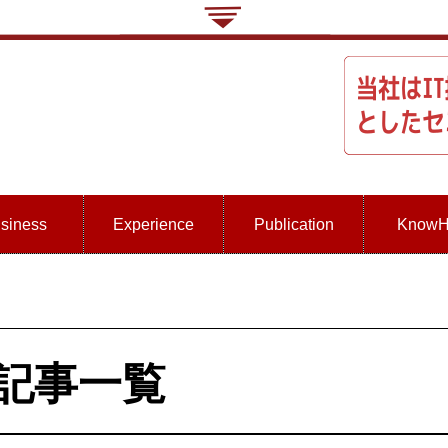
siness
Experience
Publication
Know
s」記事一覧