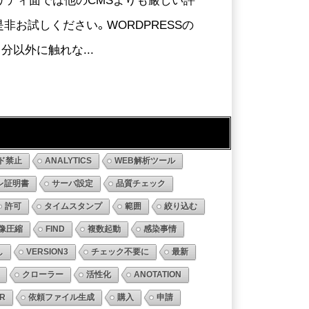
お試しください。WORDPRESSの
を自分以外に触れな...
ド禁止
ANALYTICS
WEB解析ツール
レ証明書
サーバ設定
品質チェック
許可
タイムスタンプ
範囲
絞り込む
像圧縮
FIND
複数起動
感染事情
し
VERSION3
チェック不要に
最新
クローラー
活性化
ANOTATION
R
依頼ファイル生成
購入
申請