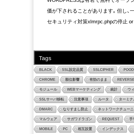
価が下されることがあります。但し、一
セキュリティ対策xlmrpc.phpの停止 or
Tags
BLACK
SSL設定品質
SSLCIPHER
POO
CHROME
順位影響
有効のまま
REVERS
モジュール
WEBマーケティング
統計
ウ
SSLサーバ移転
注意事項
ルータ
ターミナ
DMARC
なりすまし防止
ネットワークチューニ
マルウェア
サガワドラゴン
REQUEST
手
MOBILE
PC
相互設置
インデックス