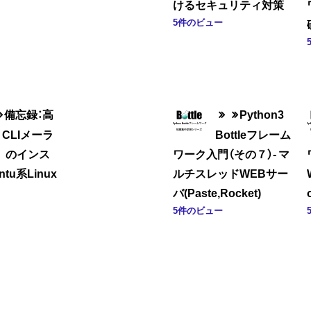
けるセキュリティ対策
5件のビュー
備忘録：高
Python3
CLIメーラ
Bottleフレーム
tt のインス
ワーク入門（その７）- マ
ntu系Linux
ルチスレッドWEBサー
バ(Paste,Rocket)
5件のビュー