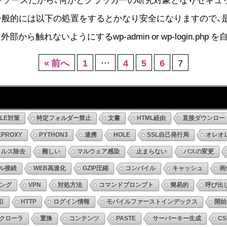
般的には以下の処置をするとかなり安全になりますので、是非
 外部から触れないようにするwp-admin or wp-login.php 
« 前へ
1
…
4
5
6
7
DLE対策
特定フォルダー禁止
文書
HTML経由
直接ダウンロー
EPROXY
PYTHON3
連携
HOLE
SSL自己発行局
オレオ
ィルス除去
難しい
マルウェア感染
止まらない
パスの変更
ル接続
WEB高速化
GZIP圧縮
コンパイル
キャッシュ
画
ング
VPN
対処方法
コマンドプロンプト
簡易的
呼び出
引
HTTP
ログイン情報
モバイルファーストインデックス
開始
クローラ
置換
コンテンツ
PASTE
サーバーキー生成
CS