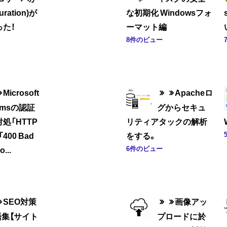
uration)が
な初期化 Windowsフォ
た！
ーマット編
8件のビュー
Microsoft
Apacheロ
amsの認証
グからセキュ
処「HTTP
リティアタックの解析
400 Bad
をする。
6件のビュー
...
SEO対策
画像アッ
語集【サイト
プロードに於