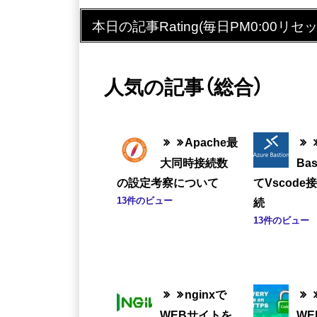
本日の記事Rating(毎日PM0:00リセッ
人気の記事（総合）
Apache最
大同時接続数
Ba
の設定考察について
てVscode
13件のビュー
続
13件のビュー
nginxで
WEBサイトを
W