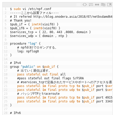
1
$
sudo 
vi
/
etc
/
npf
.
conf
2
--
--
--
ここから設置ファィル
--
--
3
# It refered http://blog.onodera.asia/2018/07/netbsdamd64-
4
# Thank you!
5
$
pub_if
=
{
inet4
(
vioif0
)
}
6
$
pub_if6
=
{
inet6
(
vioif0
)
}
7
$
services_tcp
=
{
22
,
80
,
443
,
8080
,
domain
}
8
$
services_udp
=
{
domain
,
ntp
}
9
10
procedure
"log"
{
11
# npfd(8)でロギングする。
12
log
:
npflog0
13
}
14
15
# IPv4
16
group
"public"
on
$
pub_if
{
17
# 出ていく通信は通す。
18
pass 
stateful 
out 
final
all
19
#pass stateful out final flags S/FSRA
20
# #services_tcpで定義されたサービスやポートへのアクセスを
21
pass 
stateful 
in
final
proto 
tcp 
to
$
pub_if 
port
$
serv
22
pass 
stateful 
in
final
proto 
udp 
to
$
pub_if 
port
$
serv
23
# パッシブFTPとtraceroute
24
pass 
stateful 
in
final
proto 
tcp 
to
$
pub_if 
port
49151
25
pass 
stateful 
in
final
proto 
udp 
to
$
pub_if 
port
33434
26
}
27
28
# IPv6