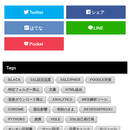
Twitter
シェア
はてな
LINE
Pocket
Tags
BLACK
SSL設定品質
SSLCIPHER
POODLE対策
特定フォルダー禁止
文書
HTML経由
直接ダウンロード禁止
ANALYTICS
WEB解析ツール
CHROME
順位影響
有効のまま
REVERSEPROXY
PYTHON3
連携
HOLE
SSL自己発行局
オレオレ証明書
サーバ設定
品質チェック
モジュール