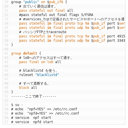
29
group
"public"
on
$
pub_if6
{
30
# 出ていく通信は通す。
31
pass 
stateful 
out 
final
all
32
#pass stateful out final flags S/FSRA
33
# #services_tcpで定義されたサービスやポートへのアクセスを
34
pass 
stateful 
in
final
proto 
tcp 
to
$
pub_if 
port
$
serv
35
pass 
stateful 
in
final
proto 
udp 
to
$
pub_if 
port
$
serv
36
# パッシブFTPとtraceroute
37
pass 
stateful 
in
final
proto 
tcp 
to
$
pub_if 
port
49151
38
pass 
stateful 
in
final
proto 
udp 
to
$
pub_if 
port
33434
39
}
40
41
group
default
{
42
# lo0へのアクセスはすべて通す。
43
pass 
final
on 
lo0 
all
44
45
# blacklistd を使う。
46
ruleset
"blacklistd"
47
48
# すべて遮断する。
49
block 
all
50
}
51
--
--
--
-
ここで終了
--
--
--
-
52
53
$
su
-
54
# echo  "npf=YES" >> /etc/rc.conf
55
# echo  "npfd=YES" >> /etc/rc.conf
56
# service  npf start
57
# service  npfd start