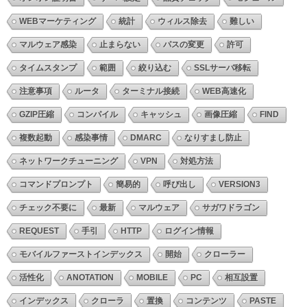
WEBマーケティング
統計
ウィルス除去
難しい
マルウェア感染
止まらない
パスの変更
許可
タイムスタンプ
範囲
絞り込む
SSLサーバ移転
注意事項
ルータ
ターミナル接続
WEB高速化
GZIP圧縮
コンパイル
キャッシュ
画像圧縮
FIND
複数起動
感染事情
DMARC
なりすまし防止
ネットワークチューニング
VPN
対処方法
コマンドプロンプト
簡易的
呼び出し
VERSION3
チェック不要に
最新
マルウェア
サガワドラゴン
REQUEST
手引
HTTP
ログイン情報
モバイルファーストインデックス
開始
クローラー
活性化
ANOTATION
MOBILE
PC
相互設置
インデックス
クローラ
置換
コンテンツ
PASTE