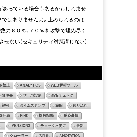
があっている場合もあるかもしれませ
単ではありませんよ。止められるのは
ス数の６０％、７０％を攻撃で埋め尽く
させない（セキュリティ対策講じない）
ド禁止
ANALYTICS
WEB解析ツール
レ証明書
サーバ設定
品質チェック
許可
タイムスタンプ
範囲
絞り込む
像圧縮
FIND
複数起動
感染事情
し
VERSION3
チェック不要に
最新
クローラー
活性化
ANOTATION