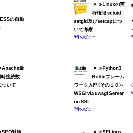
Linuxの実
行権限 setuid
RESSの自動
setgid及びsetcapにつ
ト
いて考察
9件のビュー
Apache最
Python3
同時接続数
Bottleフレーム
について
ワーク入門（その１０）-
WSGI via uwsgi Server
on SSL
7件のビュー
SEO対策
SELinux