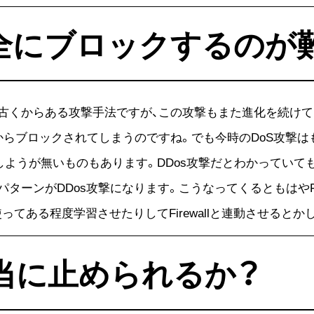
完全にブロックするのが
て古くからある攻撃手法ですが、この攻撃もまた進化を続け
しまうからブロックされてしまうのですね。でも今時のDoS攻
しようが無いものもあります。DDos攻撃だとわかっていて
ターンがDDos攻撃になります。こうなってくるともはやFi
irewall)を使ってある程度学習させたりしてFirewallと連動さ
本当に止められるか？