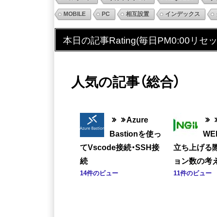
MOBILE
PC
相互設置
インデックス
本日の記事Rating(毎日PM0:00リセッ
人気の記事（総合）
Azure
Bastionを使っ
W
てVscode接続・SSH接
立ち上げる
続
ョン数の考
14件のビュー
11件のビュー