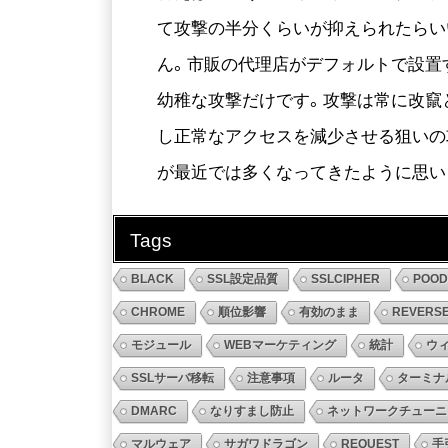
て攻撃の半分くらいが抑えられたらい
ん。市販の代理店がデフォルトで設置
幼稚な攻撃だけです。攻撃は常に改竄
し正常なアクセスを減少させる狙いの
が最近では多くなってきたように思い
Tags
BLACK
SSL設定品質
SSLCIPHER
POO
CHROME
順位影響
有効のまま
REVERS
モジュール
WEBマーケティング
統計
ウ
SSLサーバ移転
注意事項
ルータ
ターミナ
DMARC
なりすまし防止
ネットワークチューニ
マルウェア
サガワドラゴン
REQUEST
手