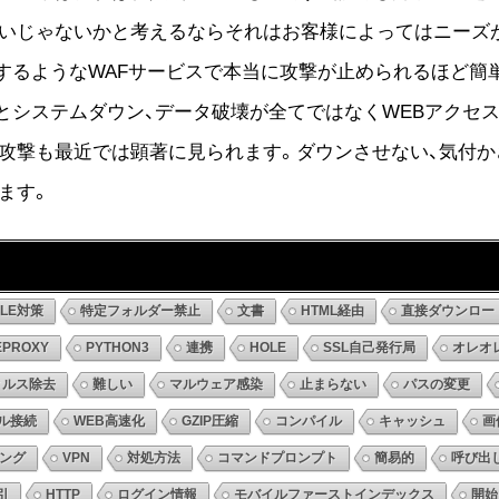
いじゃないかと考えるならそれはお客様によってはニーズ
するようなWAFサービスで本当に攻撃が止められるほど簡
とシステムダウン、データ破壊が全てではなくWEBアクセ
攻撃も最近では顕著に見られます。ダウンさせない、気付か
ます。
DLE対策
特定フォルダー禁止
文書
HTML経由
直接ダウンロー
EPROXY
PYTHON3
連携
HOLE
SSL自己発行局
オレオ
ィルス除去
難しい
マルウェア感染
止まらない
パスの変更
ル接続
WEB高速化
GZIP圧縮
コンパイル
キャッシュ
画
ング
VPN
対処方法
コマンドプロンプト
簡易的
呼び出
引
HTTP
ログイン情報
モバイルファーストインデックス
開始