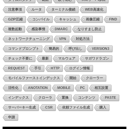
注意事項
ルータ
ターミナル接続
WEB高速化
GZIP圧縮
コンパイル
キャッシュ
画像圧縮
FIND
複数起動
感染事情
DMARC
なりすまし防止
ネットワークチューニング
VPN
対処方法
コマンドプロンプト
簡易的
呼び出し
VERSION3
チェック不要に
最新
マルウェア
サガワドラゴン
REQUEST
手引
HTTP
ログイン情報
モバイルファーストインデックス
開始
クローラー
活性化
ANOTATION
MOBILE
PC
相互設置
インデックス
クローラ
置換
コンテンツ
PASTE
サーバーキー生成
CSR
依頼ファイル生成
購入
申請