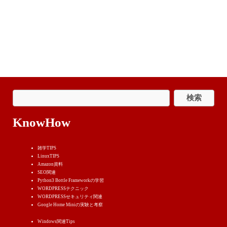
KnowHow
雑学TIPS
LinuxTIPS
Amazon資料
SEO関連
Python3 Bottle Frameworkの学習
WORDPRESSテクニック
WORDPRESSせキュリティ関連
Google Home Miniの実験と考察
Windows関連Tips