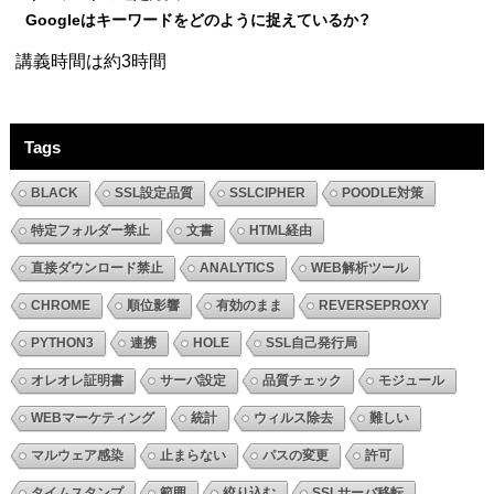
Googleはキーワードをどのように捉えているか？
講義時間は約3時間
Tags
BLACK
SSL設定品質
SSLCIPHER
POODLE対策
特定フォルダー禁止
文書
HTML経由
直接ダウンロード禁止
ANALYTICS
WEB解析ツール
CHROME
順位影響
有効のまま
REVERSEPROXY
PYTHON3
連携
HOLE
SSL自己発行局
オレオレ証明書
サーバ設定
品質チェック
モジュール
WEBマーケティング
統計
ウィルス除去
難しい
マルウェア感染
止まらない
パスの変更
許可
タイムスタンプ
範囲
絞り込む
SSLサーバ移転