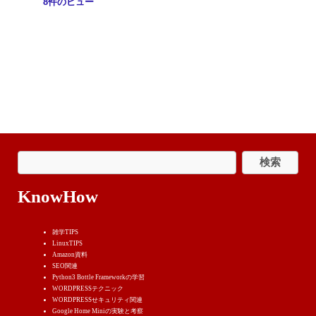
8件のビュー
KnowHow
雑学TIPS
LinuxTIPS
Amazon資料
SEO関連
Python3 Bottle Frameworkの学習
WORDPRESSテクニック
WORDPRESSせキュリティ関連
Google Home Miniの実験と考察