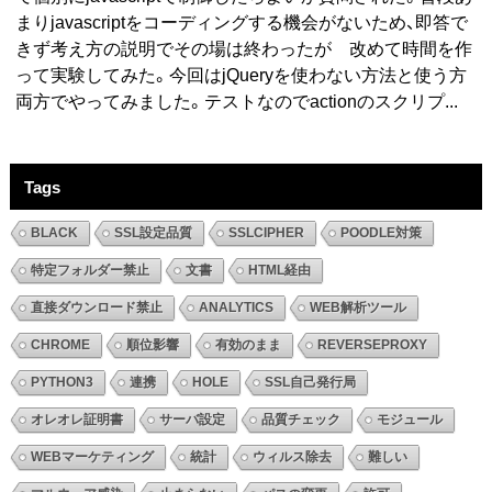
まりjavascriptをコーディングする機会がないため、即答で
きず考え方の説明でその場は終わったが 改めて時間を作
って実験してみた。今回はjQueryを使わない方法と使う方
両方でやってみました。テストなのでactionのスクリプ...
Tags
BLACK
SSL設定品質
SSLCIPHER
POODLE対策
特定フォルダー禁止
文書
HTML経由
直接ダウンロード禁止
ANALYTICS
WEB解析ツール
CHROME
順位影響
有効のまま
REVERSEPROXY
PYTHON3
連携
HOLE
SSL自己発行局
オレオレ証明書
サーバ設定
品質チェック
モジュール
WEBマーケティング
統計
ウィルス除去
難しい