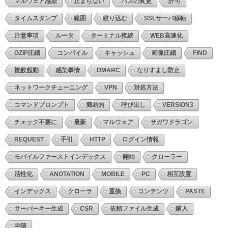
マルウェア感染
止まらない
パスの変更
許可
タイムスタンプ
範囲
絞り込む
SSLサーバ移転
注意事項
ルータ
ターミナル接続
WEB高速化
GZIP圧縮
コンパイル
キャッシュ
画像圧縮
FIND
複数起動
感染事情
DMARC
なりすまし防止
ネットワークチューニング
VPN
対処方法
コマンドプロンプト
簡易的
呼び出し
VERSION3
チェック不要に
最新
マルウェア
サガワドラゴン
REQUEST
手引
HTTP
ログイン情報
モバイルファーストインデックス
開始
クローラー
活性化
ANOTATION
MOBILE
PC
相互設置
インデックス
クローラ
置換
コンテンツ
PASTE
サーバーキー生成
CSR
依頼ファイル生成
購入
申請